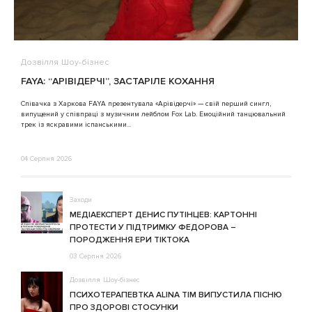
Дозвілля
Шоу-бізнес
В
FAYA: “АРІВІДЕРЧІ”, ЗАСТАРІЛЕ КОХАННЯ
A
Співачка з Харкова FAYA презентувала «Арівідерчі» — свій перший сингл,
випущений у співпраці з музичним лейблом Fox Lab. Емоційний танцювальний
3
трек із яскравими іспанськими...
04 Серпня 2026
Заходи
МЕДІАЕКСПЕРТ ДЕНИС ПУТІНЦЕВ: КАРТОННІ
ПРОТЕСТИ У ПІДТРИМКУ ФЕДОРОВА –
ПОРОДЖЕННЯ ЕРИ ТІКТОКА
03 Серпня 2026
Дозвілля
Шоу-бізнес
ПСИХОТЕРАПЕВТКА ALINA TIM ВИПУСТИЛА ПІСНЮ
ПРО ЗДОРОВІ СТОСУНКИ