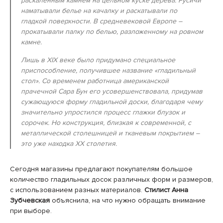
раскаленным камнем на цельном куске дерева. Русичи
наматывали белье на качалку и раскатывали по
гладкой поверхности. В средневековой Европе –
прокатывали палку по белью, разложенному на ровном
камне.
Лишь в XIX веке было придумано специальное
приспособление, получившее название «гладильный
стол». Со временем работница американской
прачечной Сара Бун его усовершенствовала, придумав
сужающуюся форму гладильной доски, благодаря чему
значительно упростился процесс глажки блузок и
сорочек. Но конструкция, близкая к современной, с
металлической столешницей и тканевым покрытием –
это уже находка XX столетия.
Сегодня магазины предлагают покупателям большое
количество гладильных досок различных форм и размеров,
с использованием разных материалов.
Стилист Анна
Зубчевская
объяснила, на что нужно обращать внимание
при выборе.