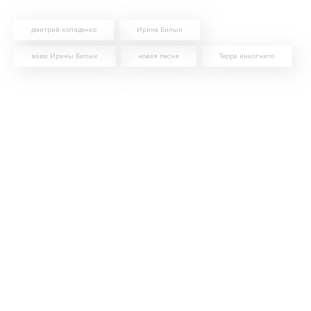
дмитрий коляденко
Ирина Билык
мама Ирины Билык
новая песня
Терра инкогнито