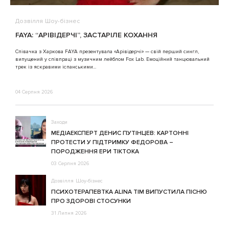
Дозвілля
Шоу-бізнес
В
FAYA: “АРІВІДЕРЧІ”, ЗАСТАРІЛЕ КОХАННЯ
A
Співачка з Харкова FAYA презентувала «Арівідерчі» — свій перший сингл,
випущений у співпраці з музичним лейблом Fox Lab. Емоційний танцювальний
3
трек із яскравими іспанськими...
04 Серпня 2026
Заходи
МЕДІАЕКСПЕРТ ДЕНИС ПУТІНЦЕВ: КАРТОННІ
ПРОТЕСТИ У ПІДТРИМКУ ФЕДОРОВА –
ПОРОДЖЕННЯ ЕРИ ТІКТОКА
03 Серпня 2026
Дозвілля
Шоу-бізнес
ПСИХОТЕРАПЕВТКА ALINA TIM ВИПУСТИЛА ПІСНЮ
ПРО ЗДОРОВІ СТОСУНКИ
31 Липня 2026