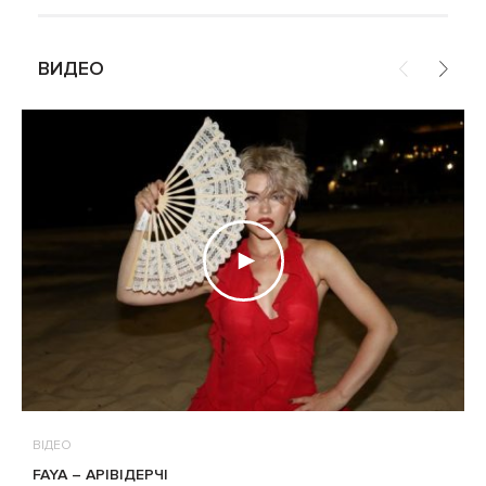
ВИДЕО
ВІДЕО
В
FAYA – АРІВІДЕРЧІ
М