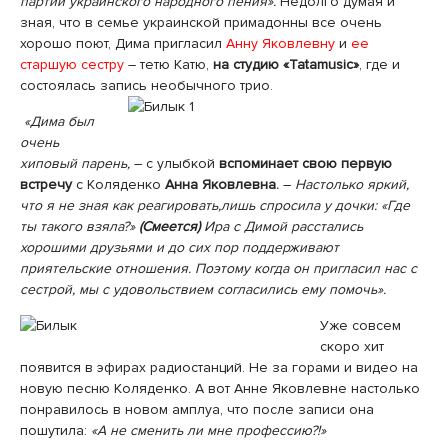
партии украинского народного пения».
Недолго думая и
зная, что в семье украинской примадонны все очень
хорошо поют, Дима пригласил
Анну Яковлевну
и
ее
старшую сестру
– тетю Катю,
на студию «Tatamusic»
, где и
состоялась запись необычного трио.
«Дима был
очень
хиповый парень,
– с улыбкой
вспоминает свою первую
встречу
с Коляденко
Анна Яковлевна.
–
Настолько яркий,
что я не зная как реагировать,лишь спросила у дочки: «Где
ты такого взяла?»
(Смеется)
Ира с Димой расстались
хорошими друзьями и до сих пор поддерживают
приятельские отношения. Поэтому когда он пригласил нас с
сестрой, мы с удовольствием согласились ему помочь».
Уже совсем
скоро хит
появится в эфирах радиостанций. Не за горами и видео на
новую песню Коляденко. А вот Анне Яковлевне настолько
понравилось в новом амплуа, что после записи она
пошутила:
«А не сменить ли мне профессию?!»