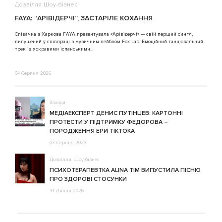
Дозвілля
Шоу-бізнес
В
FAYA: “АРІВІДЕРЧІ”, ЗАСТАРІЛЕ КОХАННЯ
A
Співачка з Харкова FAYA презентувала «Арівідерчі» — свій перший сингл,
випущений у співпраці з музичним лейблом Fox Lab. Емоційний танцювальний
3
трек із яскравими іспанськими...
04 Серпня 2026
Заходи
МЕДІАЕКСПЕРТ ДЕНИС ПУТІНЦЕВ: КАРТОННІ
ПРОТЕСТИ У ПІДТРИМКУ ФЕДОРОВА –
ПОРОДЖЕННЯ ЕРИ ТІКТОКА
03 Серпня 2026
Дозвілля
Шоу-бізнес
ПСИХОТЕРАПЕВТКА ALINA TIM ВИПУСТИЛА ПІСНЮ
ПРО ЗДОРОВІ СТОСУНКИ
31 Липня 2026