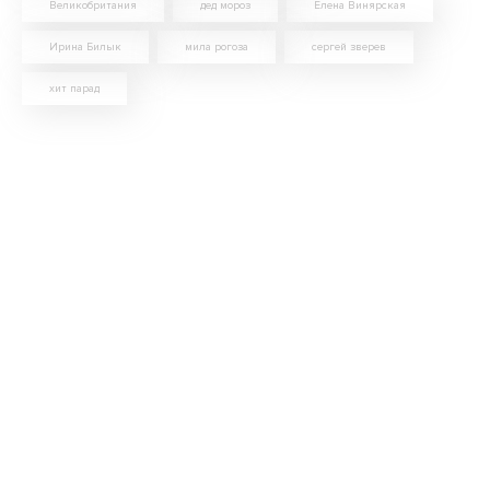
Великобритания
дед мороз
Елена Винярская
Ирина Билык
мила рогоза
сергей зверев
хит парад