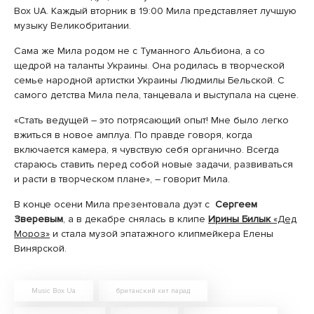
Box UA. Каждый вторник в 19:00 Мила представляет лучшую
музыку Великобритании.
Сама же Мила родом не с Туманного Альбиона, а со
щедрой на таланты Украины. Она родилась в творческой
семье народной артистки Украины Людмилы Бельской. С
самого детства Мила пела, танцевала и выступала на сцене.
«Стать ведущей – это потрясающий опыт! Мне было легко
вжиться в новое амплуа. По правде говоря, когда
включается камера, я чувствую себя органично. Всегда
стараюсь ставить перед собой новые задачи, развиваться
и расти в творческом плане», – говорит Мила.
В конце осени Мила презентовала дуэт с
Сергеем
Зверевым
, а в декабре снялась в клипе
Ирины Билык
«Дед
Мороз»
и стала музой эпатажного клипмейкера Елены
Винярской.
Music Box Ua
британский хит парад