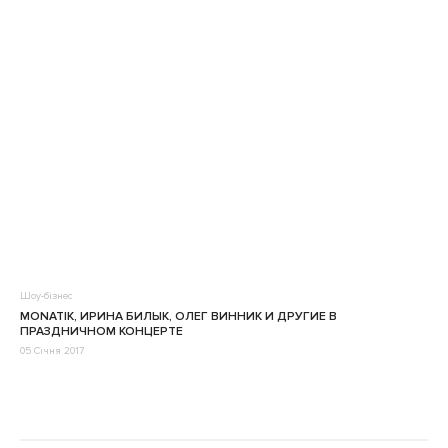
Шоу-бізнес
MONATIK, ИРИНА БИЛЫК, ОЛЕГ ВИННИК И ДРУГИЕ В
ПРАЗДНИЧНОМ КОНЦЕРТЕ
05 Січня 2017