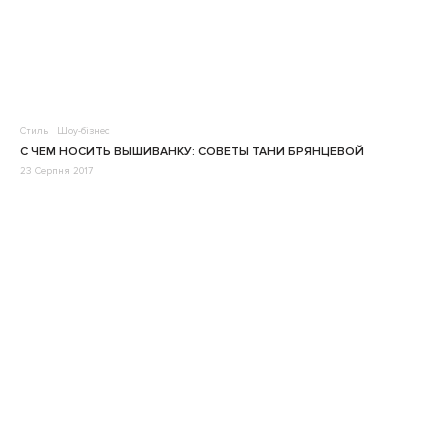
Стиль
Шоу-бізнес
С ЧЕМ НОСИТЬ ВЫШИВАНКУ: СОВЕТЫ ТАНИ БРЯНЦЕВОЙ
23 Серпня 2017