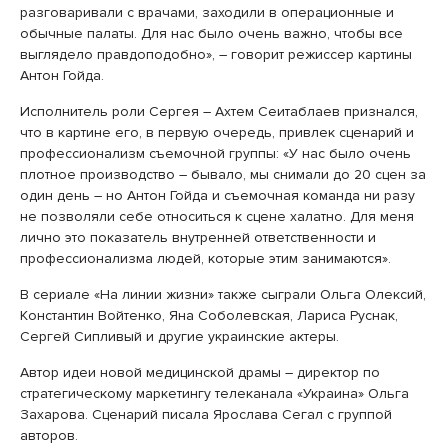
разговаривали с врачами, заходили в операционные и
обычные палаты. Для нас было очень важно, чтобы все
выглядело правдоподобно», ­– говорит режиссер картины
Антон Гойда.
Исполнитель роли Сергея ­– Ахтем Сеитаблаев признался,
что в картине его, в первую очередь, привлек сценарий и
профессионализм съемочной группы: «У нас было очень
плотное производство – бывало, мы снимали до 20 сцен за
один день – но Антон Гойда и съемочная команда ни разу
не позволяли себе относиться к сцене халатно. Для меня
лично это показатель внутренней ответственности и
профессионализма людей, которые этим занимаются».
В сериале «На линии жизни» также сыграли Ольга Олексий,
Константин Войтенко, Яна Соболевская, Лариса Руснак,
Сергей Сипливый и другие украинские актеры.
Автор идеи новой медицинской драмы – директор по
стратегическому маркетингу телеканала «Украина» Ольга
Захарова. Сценарий писала Ярослава Сегал с группой
авторов.