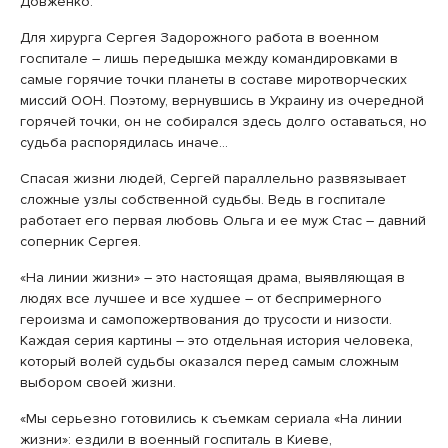
Довженко.
Для хирурга Сергея Задорожного работа в военном
госпитале – лишь передышка между командировками в
самые горячие точки планеты в составе миротворческих
миссий ООН. Поэтому, вернувшись в Украину из очередной
горячей точки, он не собирался здесь долго оставаться, но
судьба распорядилась иначе…
Спасая жизни людей, Сергей параллельно развязывает
сложные узлы собственной судьбы. Ведь в госпитале
работает его первая любовь Ольга и ее муж Стас – давний
соперник Сергея.
«На линии жизни» – это настоящая драма, выявляющая в
людях все лучшее и все худшее – от беспримерного
героизма и самопожертвования до трусости и низости.
Каждая серия картины – это отдельная история человека,
который волей судьбы оказался перед самым сложным
выбором своей жизни.
«Мы серьезно готовились к съемкам сериала «На линии
жизни»: ездили в военный госпиталь в Киеве,