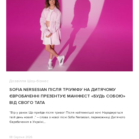
Дозвілля
Шоу-бізнес
В
SOFIA NERSESIAN ПІСЛЯ ТРІУМФУ НА ДИТЯЧОМУ
A
ЄВРОБАЧЕННІ ПРЕЗЕНТУЄ МАНІФЕСТ «БУДЬ СОБОЮ»
ВІД СВОГО ТАТА
3
“Вір у ранок Що прийде після тривог Після найтемнішої ночі Народжується
твій день новий ..” – слова з нової пісні Sofia Nersesian, переможниці Дитячого
Євробачення в Україні,...
08 Серпня 2026