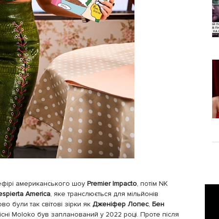
 ефірі американського шоу
Premier Impacto
, потім NK
spierta America
, яке транслюється для мільйонів
во були так світові зірки як
Дженіфер Лопес
,
Бен
пісні Moloko був запланований у 2022 році. Проте після