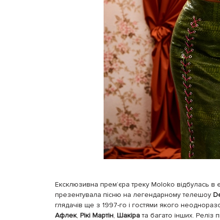
Ексклюзивна прем’єра треку Moloko відбулась в
презентувала пісню на легендарному телешоу
De
глядачів ще з 1997-го і гостями якого неодноразо
Афлек
,
Рікі Мартін
,
Шакіра
та багато інших. Реліз 