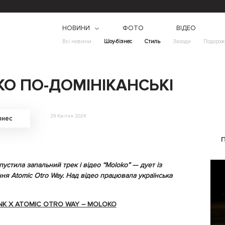
НОВИНИ
ФОТО
ВІДЕО
Всі новини
Шоу-бізнес
Стиль
Заходи
Подорож
O ПО-ДОМІНІКАНСЬКІ
29 Квітня 2024
знес
пустила запальний трек і відео “Moloko” — дует із
я Atomic Otro Way. Над відео працювала українська
NK X ATOMIC OTRO WAY – MOLOKO