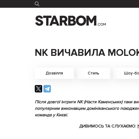
NK ВИЧАВИЛА MOLOK
Дозвілля
Стиль
Шоу-бі
Після довгої інтриги NK (Настя Каменських) таки ви
популярним виконавцем домініканського походженн
команда у Києві.
ДИВИМОСЬ ТА СЛУХАЄМО: