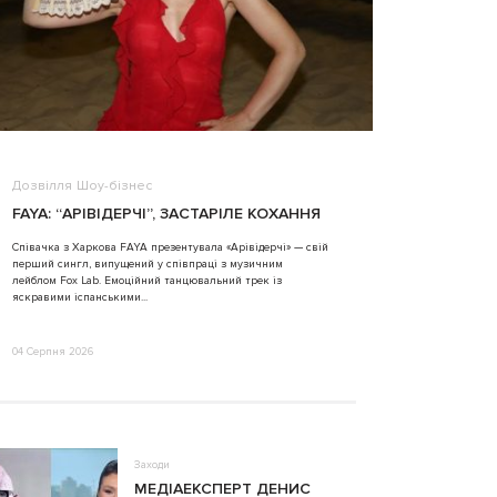
Дозвілля
Шоу-бізнес
ВІДЕО
FAYA: “АРІВІДЕРЧІ”, ЗАСТАРІЛЕ КОХАННЯ
ALINA TIM
Співачка з Харкова FAYA презентувала «Арівідерчі» — свій
перший сингл, випущений у співпраці з музичним
31 Липня 2026
лейблом Fox Lab. Емоційний танцювальний трек із
яскравими іспанськими...
04 Серпня 2026
Заходи
МЕДІАЕКСПЕРТ ДЕНИС