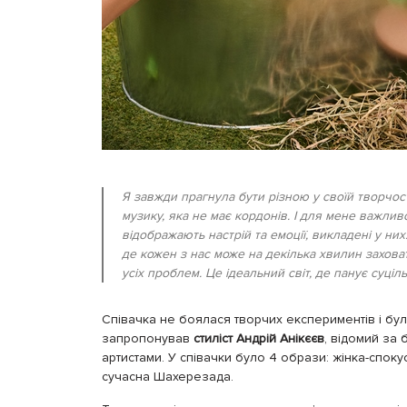
Я завжди прагнула бути різною у своїй творчост
музику, яка не має кордонів. І для мене важлив
відображають настрій та емоції, викладені у ни
де кожен з нас може на декілька хвилин захова
усіх проблем. Це ідеальний світ, де панує суці
Співачка не боялася творчих експериментів і була
запропонував
стиліст Андрій Анікєєв
, відомий за
артистами. У співачки було 4 образи: жінка-спокус
сучасна Шахерезада.