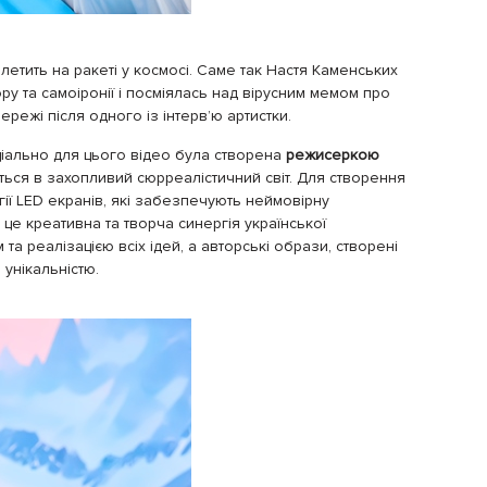
 летить на ракеті у космосі. Саме так Настя Каменських
у та самоіронії і посміялась над вірусним мемом про
ережі після одного із інтерв’ю артистки.
еціально для цього відео була створена
режисеркою
ься в захопливий сюрреалістичний світ. Для створення
ії LED екранів, які забезпечують неймовірну
це креативна та творча синергія української
та реалізацією всіх ідей, а авторські образи, створені
унікальністю.