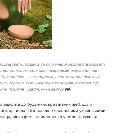
і, дивувати глядачів та слухачів. Я мріяла створювати
о доповнювати свої пісні яскравими візуалами, які
х. Кліп Moloko — це подорож у світ рожевих фантазій,
тись серед мʼяких хмаринок та яскравих героїв від
льний позитив і щастя, — коментує
NK
.
 відкрита до будь-яких креативних ідей, що їх
 багаторічною співпрацею з чисельними українськими
ниця, жінка-фея, антична жінка у вологій сукні та