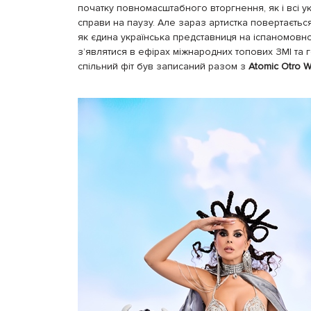
початку повномасштабного вторгнення, як і всі ук
справи на паузу. Але зараз артистка повертається
як єдина українська представниця на іспаномовн
з’являтися в ефірах міжнародних топових ЗМІ та г
спільний фіт був записаний разом з
Atomic Otro 