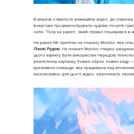
В мережі з’явилося анімаційне відео, де співачка
вчергове продемонструвала чудове почуття гумор
себе “Гола на ракеті”, який стрімко поширився в м
На ракеті NK прилітає на планету Moloko, яка сп
Лізою Рудою.
На планеті Moloko глядачі занурюют
цього ефекту були використані передові технолог
реалістичну картинку. Кожен образ, кожен кадр — 
креативної команди, яка працювала над втіленням 
ексклюзивно для цього відео, захоплюють своєю 