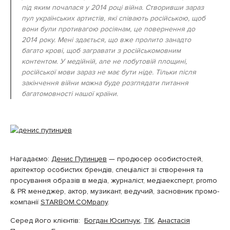
під яким почалася у 2014 році війна. Створивши зараз
пул українських артистів, які співають російською, щоб
вони були противагою росіянам, це повернення до
2014 року. Мені здається, що вже пролито занадто
багато крові, щоб загравати з російськомовним
контентом. У медійній, але не побутовій площині,
російської мови зараз не має бути ніде. Тільки після
закінчення війни можна буде розглядати питання
багатомовності нашої країни.
Нагадаємо:
Денис Путинцев
— продюсер особистостей,
архітектор особистих брендів, спеціаліст зі створення та
просування образів в медіа, журналіст, медіаексперт, promo
& PR менеджер, актор, музикант, ведучий, засновник промо-
компанії
STARBOM.COMpany
.
Серед його клієнтів:
Богдан Юсипчук
,
ТІК
,
Анастасія