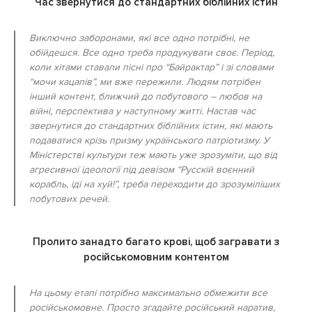
Час звернутися до стандартних біблійних істин
Виключно заборонами, які все одно потрібні, не
обійдешся. Все одно треба продукувати своє. Період,
коли хітами ставали пісні про “Байрактар” і зі словами
“мочи кацапів”, ми вже пережили. Людям потрібен
інший контент, ближчий до побутового – любов на
війні, перспектива у наступному житті. Настав час
звернутися до стандартних біблійних істин, які мають
подаватися крізь призму українського патріотизму. У
Міністерстві культури теж мають уже зрозуміти, що від
агресивної ідеології під девізом “Русскій воєнний
корабль, іді на хуй!”, треба переходити до зрозуміліших
побутових речей.
Пролито занадто багато крові, щоб загравати з
російськомовним контентом
На цьому етапі потрібно максимально обмежити все
російськомовне. Просто згадайте російський наратив,