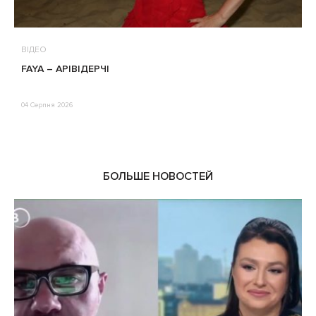
ВІДЕО
В
FAYA – АРІВІДЕРЧІ
М
П
Е
04 Серпня 2026
0
БОЛЬШЕ НОВОСТЕЙ