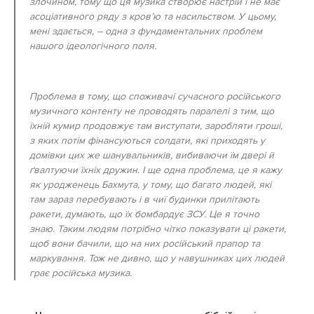
злочином, тому що ця музика створює настрій і не має
асоціативного ряду з кров’ю та насильством. У цьому,
мені здається, – одна з фундаментальних проблем
нашого ідеологічного поля.
Проблема в тому, що споживачі сучасного російського
музичного контенту не проводять паралелі з тим, що
їхній кумир продовжує там виступати, заробляти гроші,
з яких потім фінансуються солдати, які приходять у
домівки цих же шанувальників, вибиваючи їм двері й
ґвалтуючи їхніх дружин. І ще одна проблема, це я кажу
як уродженець Бахмута, у тому, що багато людей, які
там зараз перебувають і в чиї будинки прилітають
ракети, думають, що їх бомбардує ЗСУ. Це я точно
знаю. Таким людям потрібно чітко показувати ці ракети,
щоб вони бачили, що на них російський прапор та
маркування. Тож не дивно, що у навушниках цих людей
грає російська музика.