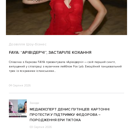
Дозвілля
Шоу-бізнес
В
FAYA: “АРІВІДЕРЧІ”, ЗАСТАРІЛЕ КОХАННЯ
A
Співачка з Харкова FAYA презентувала «Арівідерчі» — свій перший сингл,
випущений у співпраці з музичним лейблом Fox Lab. Емоційний танцювальний
3
трек із яскравими іспанськими...
04 Серпня 2026
Заходи
МЕДІАЕКСПЕРТ ДЕНИС ПУТІНЦЕВ: КАРТОННІ
ПРОТЕСТИ У ПІДТРИМКУ ФЕДОРОВА –
ПОРОДЖЕННЯ ЕРИ ТІКТОКА
03 Серпня 2026