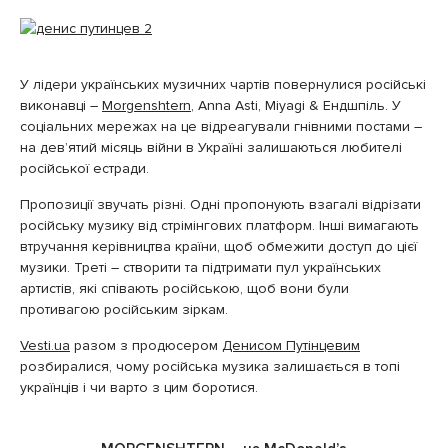
У лідери українських музичних чартів повернулися російські
виконавці –
Morgenshtern
, Anna Asti, Miyagi & Ендшпіль. У
соціальних мережах на це відреагували гнівними постами –
на дев’ятий місяць війни в Україні залишаються любителі
російської естради.
Пропозиції звучать різні. Одні пропонують взагалі відрізати
російську музику від стрімінгових платформ. Інші вимагають
втручання керівництва країни, щоб обмежити доступ до цієї
музики. Треті – створити та підтримати пул українських
артистів, які співають російською, щоб вони були
противагою російським зіркам.
Vesti.ua
разом з продюсером
Денисом Путінцевим
розбиралися, чому російська музика залишається в топі
українців і чи варто з цим боротися.