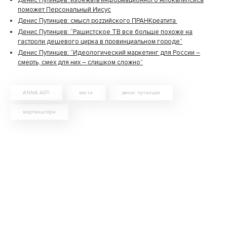
Денис Путинцев: избежать информационного Апокалипсиса
поможет Персональный Иисус
Денис Путинцев: смысл роzzийского ПРАНКреатита
Денис Путинцев: “Рашистское ТВ все больше похоже на
гастроли дешевого цирка в провинциальном городе”
Денис Путинцев: “Идеологический маркетинг для России –
смерть, смех для них – слишком сложно”
ANNA ASTI
вести
денис путинцев
моргенштерн