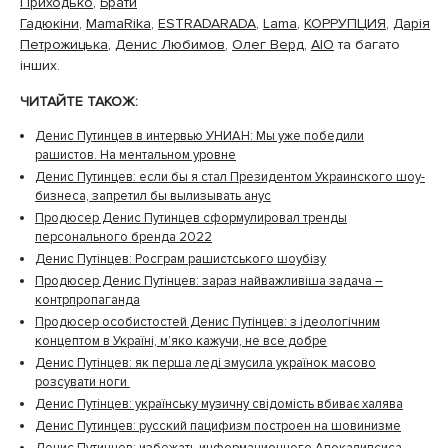
Приходько
,
Брати
Гадюкіни
,
MamaRika
,
ESTRADARADA
,
Lama
,
КОРРУПЦИЯ
,
Дарія
Петрожицька
,
Денис Любимов
,
Олег Верд
,
AIO
та багато
інших.
ЧИТАЙТЕ ТАКОЖ:
Денис Путинцев в интервью УНИАН: Мы уже победили
рашистов. На ментальном уровне
Денис Путинцев: если бы я стал Президентом Украинского шоу-
бизнеса, запретил бы вылизывать анус
Продюсер Денис Путинцев сформулировал тренды
персонального бренда 2022
Денис Путінцев: Росграм рашистського шоубізу
Продюсер Денис Путінцев: зараз найважливіша задача –
контрпропаганда
Продюсер особистостей Денис Путінцев: з ідеологічним
концептом в Україні, м’яко кажучи, не все добре
Денис Путінцев: як перша леді змусила українок масово
розсувати ноги
Денис Путінцев: українську музичну свідомість вбиває халява
Денис Путинцев: русский пацифизм построен на шовинизме