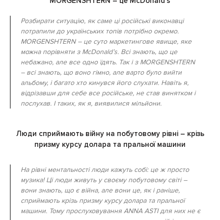
MORGENSHTERN – це McDonald’s
Розбирати ситуацію, як саме ці російські виконавці
потрапили до українських топів потрібно окремо.
MORGENSHTERN – це суто маркетингове явище, яке
можна порівняти з McDonald’s. Всі знають, що це
небажано, але все одно їдять. Так і з MORGENSHTERN
– всі знають, що воно гімно, але варто було вийти
альбому, і багато хто кинувся його слухати. Навіть я,
відрізавши для себе все російське, не став винятком і
послухав. І таких, як я, виявилися мільйони.
Люди сприймають війну на побутовому рівні – крізь
призму курсу долара та пральної машини
На рівні ментальності люди кажуть собі: це ж просто
музика! Ці люди живуть у своєму побутовому світі –
вони знають, що є війна, але вони це, як і раніше,
сприймають крізь призму курсу долара та пральної
машини. Тому прослуховування ANNA ASTI для них не є