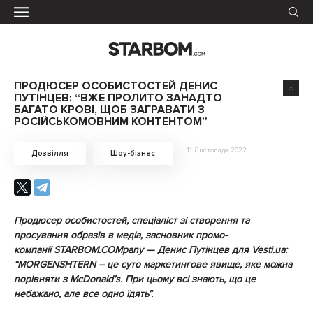
ПРОДЮСЕР ОСОБИСТОСТЕЙ ДЕНИС
ПУТІНЦЕВ: “ВЖЕ ПРОЛИТО ЗАНАДТО
БАГАТО КРОВІ, ЩОБ ЗАГРАВАТИ З
РОСІЙСЬКОМОВНИМ КОНТЕНТОМ”
11 Листопада 2022
Дозвілля
Шоу-бізнес
Продюсер особистостей, спеціаліст зі створення та
просування образів в медіа, засновник промо-
компанії
STARBOM.COMpany
—
Денис Путінцев
для
Vesti.ua
:
“MORGENSHTERN – це суто маркетингове явище, яке можна
порівняти з McDonald’s. При цьому всі знають, що це
небажано, але все одно їдять”.