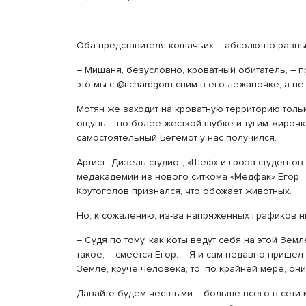
Оба представителя кошачьих – абсолютно разны
– Мишаня, безусловно, кроватный обитатель, – п
это мы с @richardgorn спим в его лежаночке, а не 
Мотян же заходит на кроватную территорию тольк
ощупь – по более жесткой шубке и тугим жирочк
самостоятельный Бегемот у нас получился.
Артист “Дизель студио”, «Шеф» и гроза студентов
медакадемии из нового ситкома «Медфак» Егор
Крутоголов признался, что обожает животных.
Но, к сожалению, из-за напряженных графиков ни
– Судя по тому, как коты ведут себя на этой Земл
такое, – смеется Егор. – Я и сам недавно пришел
Земле, круче человека, то, по крайней мере, он
Давайте будем честными – больше всего в сети 