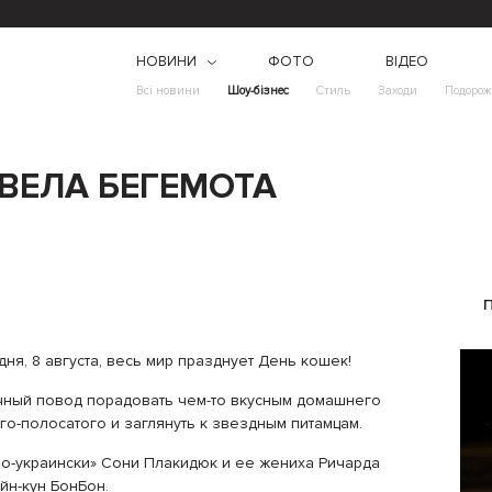
НОВИНИ
ФОТО
ВІДЕО
Всі новини
Шоу-бізнес
Стиль
Заходи
Подорож
ВЕЛА БЕГЕМОТА
ня, 8 августа, весь мир празднует День кошек!
чный повод порадовать чем-то вкусным домашнего
го-полосатого и заглянуть к звездным питамцам.
по-украински» Сони Плакидюк и ее жениха Ричарда
йн-кун БонБон.