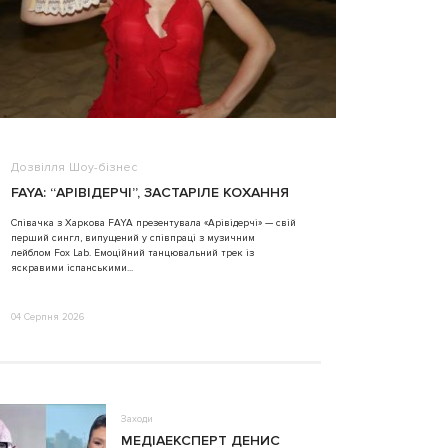
Дозвілля
Шоу-бізнес
ВІДЕО
FAYA: “АРІВІДЕРЧІ”, ЗАСТАРІЛЕ КОХАННЯ
ALINA TIM
Співачка з Харкова FAYA презентувала «Арівідерчі» — свій
перший сингл, випущений у співпраці з музичним
31 Липня 2026
лейблом Fox Lab. Емоційний танцювальний трек із
яскравими іспанськими...
04 Серпня 2026
Заходи
МЕДІАЕКСПЕРТ ДЕНИС