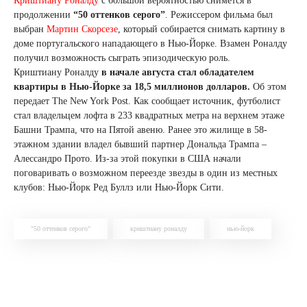
Криштиану Роналду
с большой вероятностью снимется в
продолжении
“50 оттенков серого”
. Режиссером фильма был
выбран
Мартин Скорсезе
, который собирается снимать картину в
доме португальского нападающего в Нью-Йорке. Взамен Роналду
получил возможность сыграть эпизодическую роль.
Криштиану Роналду
в начале августа стал обладателем
квартиры в Нью-Йорке за 18,5 миллионов долларов.
Об этом
передает The New York Post. Как сообщает источник, футболист
стал владельцем лофта в 233 квадратных метра на верхнем этаже
Башни Трампа, что на Пятой авеню. Ранее это жилище в 58-
этажном здании владел бывший партнер Дональда Трампа –
Алессандро Прото. Из-за этой покупки в США начали
поговаривать о возможном переезде звезды в один из местных
клубов: Нью-Йорк Ред Буллз или Нью-Йорк Сити.
"50 оттенков серого"
криштиану роналду
нью-йорк