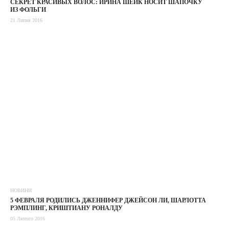
СЕКРЕТ КРАСИВЫХ ВОЛОС: ИРИНА ШЕЙК НОСИТ ШАПОЧКУ
ИЗ ФОЛЬГИ
21 Липня 2016
НОВИНИ
5 ФЕВРАЛЯ РОДИЛИСЬ ДЖЕННИФЕР ДЖЕЙСОН ЛИ, ШАРЛОТТА
РЭМПЛИНГ, КРИШТИАНУ РОНАЛДУ
05 Лютого 2016