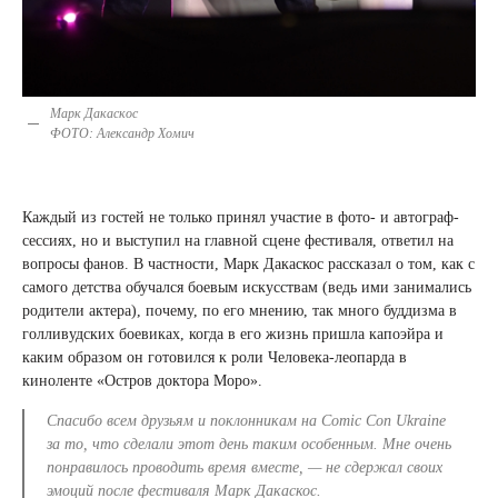
Марк Дакаскос
ФОТО: Александр Хомич
Каждый из гостей не только принял участие в фото- и автограф-
сессиях, но и выступил на главной сцене фестиваля, ответил на
вопросы фанов. В частности, Марк Дакаскос рассказал о том, как с
самого детства обучался боевым искусствам (ведь ими занимались
родители актера), почему, по его мнению, так много буддизма в
голливудских боевиках, когда в его жизнь пришла капоэйра и
каким образом он готовился к роли Человека-леопарда в
киноленте «Остров доктора Моро».
Спасибо всем друзьям и поклонникам на Comic Con Ukraine
за то, что сделали этот день таким особенным. Мне очень
понравилось проводить время вместе,
— не сдержал своих
эмоций после фестиваля Марк Дакаскос.