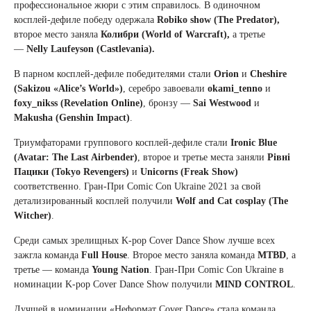
профессиональное жюри с этим справилось. В одиночном
косплей-дефиле победу одержала
Robiko show (The Predator),
второе место заняла
Колибри (World of Warcraft)
,
а третье
—
Nelly Laufeyson (Castlevaniа).
В парном косплей-дефиле победителями стали
Orion
и
Cheshire
(Sakizou «Alice’s World»)
, серебро завоевали
okami_tenno
и
foxy_nikss (Revelation Online)
, бронзу —
Sai Westwood
и
Makusha (Genshin Impact)
.
Триумфаторами группового косплей-дефиле стали
Ironic Blue
(Avatar: The Last Airbender)
, второе и третье места заняли
Рівні
Пацики (Tokyo Revengers)
и
Unicorns (Freak Show)
соответственно. Гран-При Comic Con Ukraine 2021 за свой
детализированный косплей получили
Wolf and Cat cosplay (The
Witcher)
.
Среди самых зрелищных K-pop Cover Dance Show лучше всех
зажгла команда
Full House
. Второе место заняла команда
MTBD
, а
третье — команда
Young Nation
. Гран-При Comic Con Ukraine в
номинации K-pop Cover Dance Show получили
MIND CONTROL
.
Лучшей в номинации «Неформат Cover Dance» стала команда