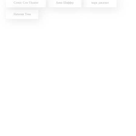
Comic Con Ukraine
Анна Шаффер
марк дакаскос
Наталия Тена