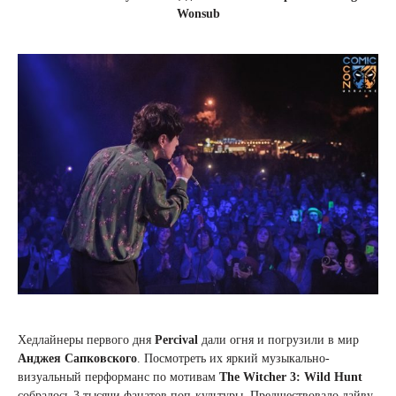
Wonsub
Хедлайнеры первого дня
Percival
дали огня и погрузили в мир
Анджея Сапковского
. Посмотреть их яркий музыкально-
визуальный перформанс по мотивам
The Witcher 3: Wild Hunt
собралось 3 тысячи фанатов поп-культуры. Предшествовало лайву