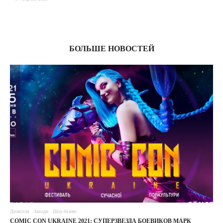
03
БОЛЬШЕ НОВОСТЕЙ
Дозвілля
Заходи
Шоу-бізнес
COMIC CON UKRAINE 2021: СУПЕРЗВЕЗДА БОЕВИКОВ МАРК