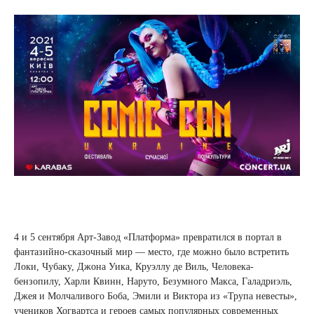
4 и 5 сентября Арт-Завод «Платформа» превратился в портал в
фантазийно-сказочный мир — место, где можно было встретить
Локи, Чубаку, Джона Уика, Круэллу де Виль, Человека-
бензопилу, Харли Квинн, Наруто, Безумного Макса, Галадриэль,
Джея и Молчаливого Боба, Эмили и Виктора из «Трупа невесты»,
учеников Хогвартса и героев самых популярных современных