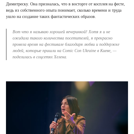
Димитреску. Она призналась, что в восторге от косплея на фесте,
ведь из собственного опыта понимает, сколько времени и труда
ушло на создание таких фантастических образов.
Вот что я называю хорошей вечеринкой! Хотя я и не
ожидала такого количества посетителей, я прекрасно
провела время на фестивале благодаря любви и поддержке
людей, которые пришли на Comic Con Ukraine в Киеве
, —
поделилась в соцсетях Хелена.