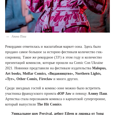
Алина Паш
Рекордами отметилась и масштабная маркет-зона. Здесь было
продано самое большое за историю фестиваля количество гик-
сокровищ. Такое же рекордное (33!) в этом году и количество
презентаций комиксов, которые прошли на Comic Con Ukraine
2021. Новинки представили на фестивале издательства
Malopus,
Art books, Molfar Comics, «Видавництво», Northern Lights,
«Тут», Other Comix, Fireclaw
и много других.
Среди звездных гостей в комикс-зоне можно было встретить
участника французского проекта
dOP Jaw
и певицу
Алину Паш
.
Артистка стала персонажем комикса о карпатской супергероине,
который выпустили
The Hit Comics
.
Уникальное шоу Percival, дебют Eileen и лирика от Song