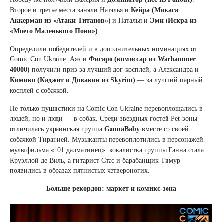
Второе и третье места заняли Наталья и
Кейра (Микаса
Аккерман из «Атаки Титанов»)
и Наталья и
Эми (Искра из
«Моего Маленького Пони»)
.
Определили победителей и в дополнительных номинациях от
Comic Con Ukraine. Аяз и
Фигаро (комиссар из Warhammer
40000)
получили приз за лучший дог-косплей, а Александра и
Кимико (Каджит и Довакин из Skyrim)
— за лучший парный
косплей с собачкой.
Не только пушистики на Comic Con Ukraine перевоплощались в
людей, но и люди — в собак. Среди звездных гостей Pet-зоны
отличилась украинская группа
GannaBaby
вместе со своей
собачкой Тиранией. Музыканты перевоплотились в персонажей
мультфильма «101 далматинец»: вокалистка группы Ганна стала
Круэллой де Виль, а гитарист Стас и барабанщик Тимур
появились в образах пятнистых четвероногих.
Больше рекордов: маркет и комикс-зона