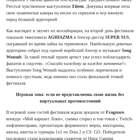
Percival чувственное выступление
Eileen
. Девушка впервые пела
свои знаменитые каверы на песни из сериалов и игр вживую
перед большой аудиторией.
Как выглядит и звучит их коллаборация, на второй день фестиваля
показали тяжеловесы
AGHIAZMA
и блогер-диггер
SUPER SUS
,
сыгравший во время лайва на терменвоксе. Наибольшую девичью
аудиторию собрал под сценой корейский блогер и музыкант
Song
Wonsub
. За такой теплый прием артист уже успел поблагодарить
фанатов в соцсетях:
«Спасибо каждому за каждое мгновение!»
.
Выступление Song Wonsub выдалось особенно лирическим и
немного грустным, ведь именно оно стало финальной точкой
фестиваля.
Игровая зона: если не представляешь свою жизнь без
виртуальных противостояний
В игровой зоне гостей фестиваля ждали аукцион от
Fragstore
,
конкурс «Мой вариант Локи», съемка сториз и ток-токов с Twitch-
инфлюенсерами, презентации фирменного мерча, викторины,
квизы, квесты и турниры 1х1 по Dota 2 и CS: GO. Победители
последних стали владельцами гаджетов от Hator Gaming