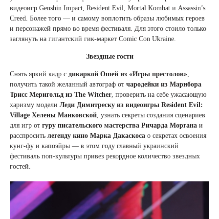
видеоигр Genshin Impact, Resident Evil, Mortal Kombat и Assassin’s
Creed. Более того — и самому воплотить образы любимых героев
и персонажей прямо во время фестиваля. Для этого стоило только
заглянуть на гигантский гик-маркет Comic Con Ukraine.
Звездные гости
Снять яркий кадр с
дикаркой Ошей из «Игры престолов»
,
получить такой желанный автограф от
чародейки из Марибора
Трисс Меригольд из The Witcher
, проверить на себе ужасающую
харизму модели
Леди Димитреску из видеоигры Resident Evil:
Village Хелены Манковской
, узнать секреты создания сценариев
для игр от
гуру писательского мастерства Ричарда Моргана
и
расспросить
легенду кино Марка Дакаскоса
о секретах освоения
кунг-фу и капоэйры — в этом году главный украинский
фестиваль поп-культуры привез рекордное количество звездных
гостей.