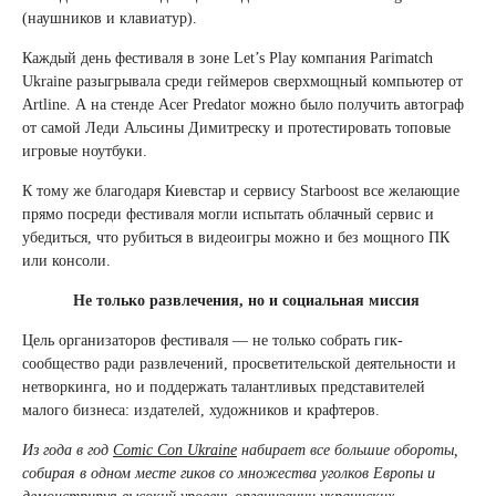
(наушников и клавиатур).
Каждый день фестиваля в зоне Let’s Play компания Parimatch
Ukraine разыгрывала среди геймеров сверхмощный компьютер от
Artline. А на стенде Acer Predator можно было получить автограф
от самой Леди Альсины Димитреску и протестировать топовые
игровые ноутбуки.
К тому же благодаря Киевстар и сервису Starboost все желающие
прямо посреди фестиваля могли испытать облачный сервис и
убедиться, что рубиться в видеоигры можно и без мощного ПК
или консоли.
Не только развлечения, но и социальная миссия
Цель организаторов фестиваля — не только собрать гик-
сообщество ради развлечений, просветительской деятельности и
нетворкинга, но и поддержать талантливых представителей
малого бизнеса: издателей, художников и крафтеров.
Из года в год
Comic Con Ukraine
набирает все большие обороты,
собирая в одном месте гиков со множества уголков Европы и