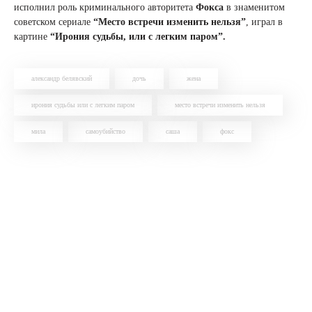
исполнил роль криминального авторитета
Фокса
в знаменитом
советском сериале
“Место встречи изменить нельзя”
, играл в
картине
“Ирония судьбы, или с легким паром”.
александр белявский
дочь
жена
ирония судьбы или с легким паром
место встречи изменить нельзя
мила
самоубийство
саша
фокс