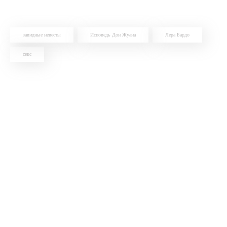
завидные невесты
Исповедь Дон Жуана
Лера Бардо
секс