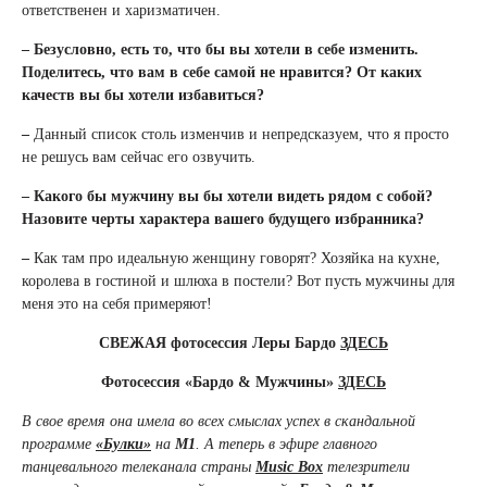
ответственен и харизматичен.
– Безусловно, есть то, что бы вы хотели в себе изменить.
Поделитесь, что вам в себе самой не нравится? От каких
качеств вы бы хотели избавиться?
–
Данный список столь изменчив и непредсказуем, что я просто
не решусь вам сейчас его озвучить.
– Какого бы мужчину вы бы хотели видеть рядом с собой?
Назовите черты характера вашего будущего избранника?
–
Как там про идеальную женщину говорят? Хозяйка на кухне,
королева в гостиной и шлюха в постели? Вот пусть мужчины для
меня это на себя примеряют!
СВЕЖАЯ фотосессия Леры Бардо
ЗДЕСЬ
Фотосессия
«Бардо & Мужчины»
ЗДЕСЬ
В свое время она имела во всех смыслах успех в скандальной
программе
«Булки»
на
М1
. А теперь в эфире главного
танцевального телеканала страны
Music
Box
телезрители