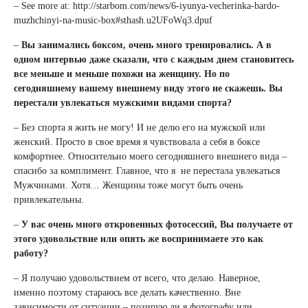
– See more at: http://starbom.com/news/6-iyunya-vecherinka-bardo-
muzhchinyi-na-music-box#sthash.u2UFoWq3.dpuf
–
Вы занимались боксом, очень много тренировались. А в
одном интервью даже сказали, что с каждым днем становитесь
все меньше и меньше похожи на женщину. Но по
сегодняшнему вашему внешнему виду этого не скажешь. Вы
перестали увлекаться мужскими видами спорта?
– Без спорта я жить не могу! И не делю его на мужской или
женский. Просто в свое время я чувствовала а себя в боксе
комфортнее. Относительно моего сегодняшнего внешнего вида –
спасибо за комплимент. Главное, что я не перестала увлекаться
Мужчинами. Хотя… Женщины тоже могут быть очень
привлекательны.
–
У вас очень много откровенных фотосессий, Вы получаете от
этого удовольствие или опять же воспринимаете это как
работу?
– Я получаю удовольствием от всего, что делаю. Наверное,
именно поэтому стараюсь все делать качественно. Вне
зависимости от ситуации – позирую ли я фотографу или