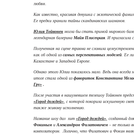
любви.
Как известно, красивая девушка с экзотической фамил
Ее предки хранили тайны скандинавских шаманов.
Юлия Тойвонен
могла бы стать примой мирового бале
легендарная балерина
Майя Плисецкая
. И пригласила
Полученная на сцене травма не сломила целеустремлен
как об одной из
самых
перспективных моделей
. Ее л
Казахстане и Западной Европе.
Однако этого Юлии показалось мало. Ведь она всегда 
итоге стала одной из
фавориток Константина Мела
Гру»
.
После участия в нашумевшем телешоу Тойвонен предст
«Город дождей»
, с которой покорила искушенную свет
также живому исполнению.
Название шоу дал хит
«Город дождей»
, созданный д
Фокиным
и
Александром Филатовичем
– не только 
композитором. Логично, что Филатович и Фокин явл