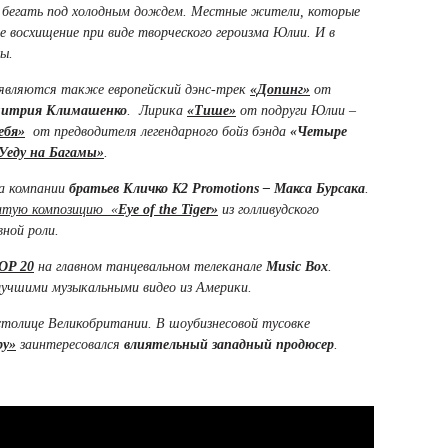
е бегать под холодным дождем. Местные жители, которые
е восхищение при виде творческого героизма Юлии. И в
ы.
 являются также европейский дэнс-трек
«Допинг»
от
итрия Климашенко
. Лирика
«Тише»
от подруги Юлии –
ебя»
от предводителя легендарного бойз бэнда
«Четыре
Уеду на Багамы»
.
а компании
братьев Кличко K2 Promotions
–
Макса Бурсака
.
итую композицию «
Eye of the Tiger
»
из голливудского
вной роли.
OP 20
на главном танцевальном телеканале
Music Box
.
 лучшими музыкальными видео из Америки.
столице Великобритании. В шоубизнесовой тусовке
ру»
заинтересовался
влиятельный западный продюсер
.