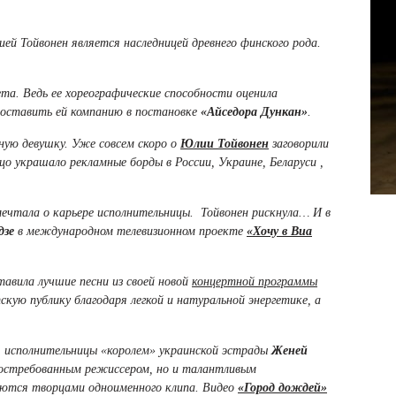
ией Тойвонен является наследницей древнего финского рода.
та. Ведь ее хореографические способности оценила
 составить ей компанию в постановке
«Айседора Дункан»
.
ную девушку. Уже совсем скоро о
Юлии Тойвонен
заговорили
ицо украшало рекламные борды в России, Украине, Беларуси ,
мечтала о карьере исполнительницы. Тойвонен рискнула… И в
дзе
в международном телевизионном проекте
«Хочу в Виа
авила лучшие песни из своей новой
концертной программы
скую публику благодаря легкой и натуральной энергетике, а
ля исполнительницы «королем» украинской эстрады
Женей
востребованным режиссером, но и талантливым
яются творцами одноименного клипа. Видео
«Город дождей»