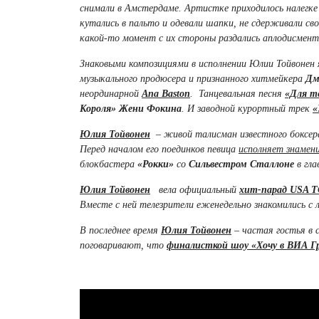
снимали в Амстердаме. Артистке приходилось налегк
кутались в пальто и одевали шапки, не сдерживали сво
какой-то момент с их стороны раздались аплодисмент
Знаковыми композициями в исполнении Юлии Тойвонен
музыкального продюсера и признанного хитмейкера
Дм
неординарной
Ana Baston
. Танцевальная песня
«Для т
Короля» Жени Фокина
. И заводной курортный трек
«
Юлия Тойвонен
– живой талисман известного боксер
Перед началом его поединков певица
исполняет знамен
блокбастера
«Рокки»
со
Сильвестром Сталлоне
в гла
Юлия Тойвонен
вела официальный
хит-парад USA T
Вместе с ней телезрители еженедельно знакомились с
В последнее время
Юлия Тойвонен
– частая гостья в 
поговаривают, что
финалисткой шоу «Хочу в ВИА Г