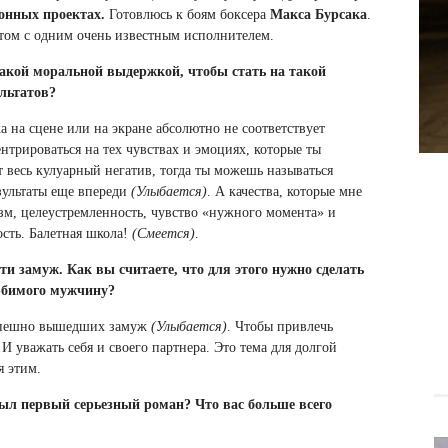
онных проектах.
Готовлюсь к боям боксера
Макса Бурсака
.
уэтом с одним очень известным исполнителем.
акой моральной выдержкой, чтобы стать на такой
льтатов?
а на сцене или на экране абсолютно не соответствует
ентрироваться на тех чувствах и эмоциях, которые ты
весь кулуарный негатив, тогда ты можешь называться
зультаты еще впереди
(Улыбается)
. А качества, которые мне
зм, целеустремленность, чувство «нужного момента» и
ость. Балетная школа!
(Смеется)
.
 замуж. Как вы считаете, что для этого нужно сделать
юбимого мужчину?
успешно вышедших замуж
(Улыбается)
. Чтобы привлечь
уважать себя и своего партнера. Это тема для долгой
я этим.
 был первый серьезный роман? Что вас больше всего