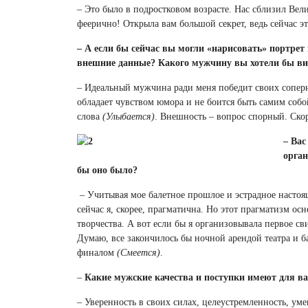
–
Это было в подростковом возрасте. Нас сблизил Вел
феерично! Открыла вам большой секрет, ведь сейчас э
–
А если бы сейчас вы могли «нарисовать» портрет
внешние данные? Какого мужчину вы хотели бы ви
–
Идеальный мужчина ради меня победит своих соперн
обладает чувством юмора и не боится быть самим собо
слова
(Улыбается)
. Внешность – вопрос спорный. Ско
– Вас
орган
бы оно было?
–
Учитывая мое балетное прошлое и эстрадное настоящ
сейчас я, скорее, прагматична. Но этот прагматизм о
творчества. А вот если бы я организовывала первое св
Думаю, все закончилось бы ночной арендой театра и 
финалом
(Смеется)
.
–
Какие мужские качества и поступки имеют для ва
– Уверенность в своих силах, целеустремленность, ум