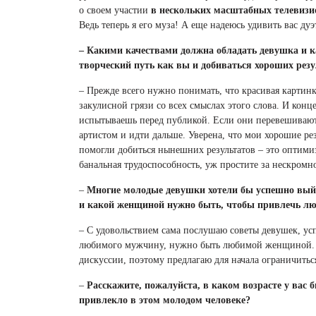
о своем участии
в нескольких масштабных телевизи
Ведь теперь я его муза! А еще надеюсь удивить вас д
– Какими качествами должна обладать девушка и к
творческий путь как вы и добиваться хороших резу
– Прежде всего нужно понимать, что красивая картинк
закулисной грязи со всех смыслах этого слова. И конц
испытываешь перед публикой. Если они перевешивают 
артистом и идти дальше. Уверена, что мои хорошие ре
помогли добиться нынешних результатов – это оптими
банальная трудоспособность, уж простите за нескромн
–
Многие молодые девушки хотели бы успешно выйти
и какой женщиной нужно быть, чтобы привлечь л
– С удовольствием сама послушаю советы девушек, 
любимого мужчину, нужно быть любимой женщиной. И 
дискуссии, поэтому предлагаю для начала ограничитьс
–
Расскажите, пожалуйста, в каком возрасте у вас
привлекло в этом молодом человеке?