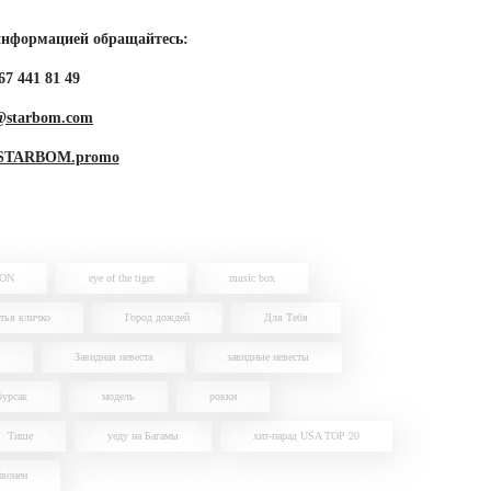
информацией обращайтесь:
67
441 81 49
starbom.com
STARBOM.promo
TON
eye of the tiger
music box
тья кличко
Город дождей
Для Тебя
Завидная невеста
завидные невесты
бурсак
модель
рокки
Тише
уеду на Багамы
хит-парад USA TOP 20
вонен