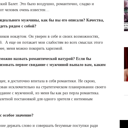
икий Балет. Это было воздушно, романтично, сладко и
тот человек очень известен…
 идеального мужчины, как бы вы его описали? Качества,
деть рядом с собой?
иков нокаутом. Он уверен в себе и своих возможностях,
й. А еще он потакает мои слабостям во всех смыслах этого
рее, меня можно покорить харизмой.
 можно назвать романтической натурой? Если бы
изовать первое свидание с мужчиной выпало вам, каким
ее, я достаточно впитала в себя романтики. Не скрою,
снован исключительно на стратегическом планировании своего
идание с мужчиной, из меня бы как раз перла романтика.
балетной постановкой для одного зрителя с интимным
с особое значение?
ение держать слово и совершать безумные поступки ради