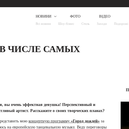
НОВИНИ
ФОТО
ВІДЕО
Всі новини
Шоу-бізнес
Стиль
Заходи
Подорожі
 В ЧИСЛЕ САМЫХ
П
я, вы очень эффектная девушка! Перспективный и
тливый артист. Расскажите о своих творческих планах?
представить мою
концертную программу
«Город дождей»
за
уюсь на европейскую танцевальную музыку. Веду переговоры