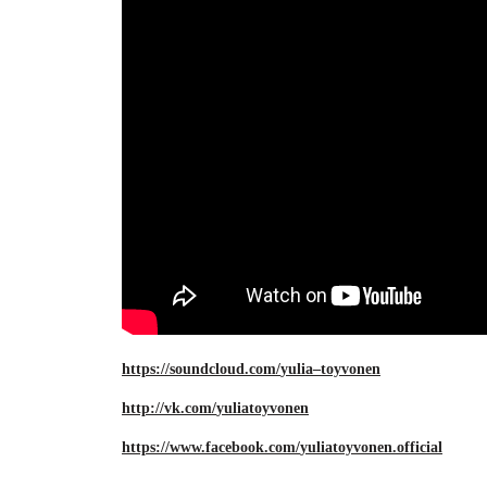
https
://
soundcloud
.
com
/
yulia
–
toyvonen
http
://
vk
.
com
/
yuliatoyvonen
https
://
www
.
facebook
.
com
/
yuliatoyvonen
.
official