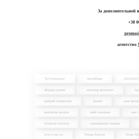
За дополнительной 
+38 0
promo@
агентство
"K2 Promotions"
AmsteRdam
ANA BAS
айседора дункан
александр филатович
бра
дмитрий климашенко
Допинг
женя фокин
константин меладзе
майя плисецкая
макс 
сильвестр сталлоне
скандинавские шаманы
хочу в виа гру
Четыре Короля
Юлия Той