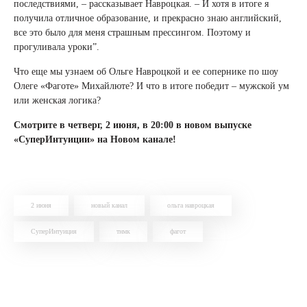
последствиями, – рассказывает Навроцкая. – И хотя в итоге я
получила отличное образование, и прекрасно знаю английский,
все это было для меня страшным прессингом. Поэтому и
прогуливала уроки”.
Что еще мы узнаем об Ольге Навроцкой и ее сопернике по шоу
Олеге «Фаготе» Михайлюте? И что в итоге победит – мужской ум
или женская логика?
Смотрите в четверг, 2 июня, в 20:00 в новом выпуске
«СуперИнтуиции» на Новом канале!
2 июня
новый канал
ольга навроцкая
СуперИнтуиция
тнмк
фагот