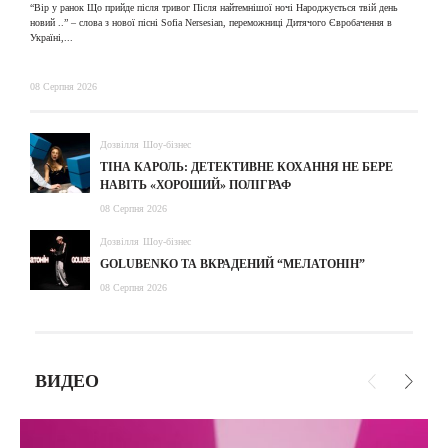
“Вір у ранок Що прийде після тривог Після найтемнішої ночі Народжується твій день
новий ..” – слова з нової пісні Sofia Nersesian, переможниці Дитячого Євробачення в
Україні,...
08 Серпня 2026
Дозвілля
Шоу-бізнес
ТІНА КАРОЛЬ: ДЕТЕКТИВНЕ КОХАННЯ НЕ БЕРЕ
НАВІТЬ «ХОРОШИЙ» ПОЛІГРАФ
08 Серпня 2026
Дозвілля
Шоу-бізнес
GOLUBENKO ТА ВКРАДЕНИЙ “МЕЛАТОНІН”
08 Серпня 2026
ВИДЕО