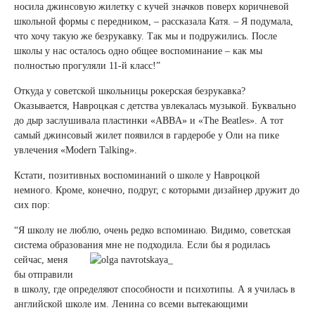
носила джинсовую жилетку с кучей значков поверх коричневой
школьной формы с передником, – рассказала Катя. – Я подумала,
что хочу такую же безрукавку. Так мы и подружились. После
школы у нас осталось одно общее воспоминание – как мы
полностью прогуляли 11-й класс!”
Откуда у советской школьницы рокерская безрукавка?
Оказывается, Навроцкая с детства увлекалась музыкой. Буквально
до дыр заслушивала пластинки «ABBA» и «The Beatles». А тот
самый джинсовый жилет появился в гардеробе у Оли на пике
увлечения «Modern Talking».
Кстати, позитивных воспоминаний о школе у Навроцкой
немного. Кроме, конечно, подруг, с которыми дизайнер дружит до
сих пор:
“Я школу не люблю, очень редко вспоминаю. Видимо, советская
система образования мне не подходила.
Если бы я родилась
сейчас, меня
бы отправили
в школу, где определяют способности и психотипы. А я училась в
английской школе им. Ленина со всеми вытекающими