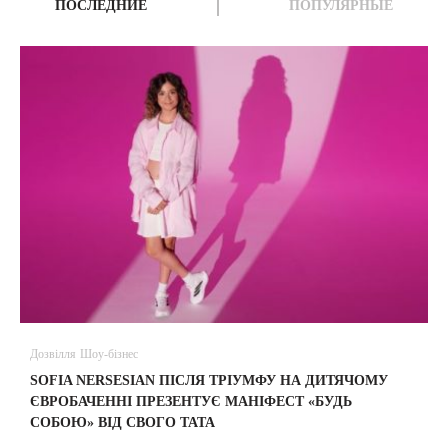
ПОСЛЕДНИЕ
ПОПУЛЯРНЫЕ
Дозвілля
Шоу-бізнес
В
SOFIA NERSESIAN ПІСЛЯ ТРІУМФУ НА ДИТЯЧОМУ
A
ЄВРОБАЧЕННІ ПРЕЗЕНТУЄ МАНІФЕСТ «БУДЬ
СОБОЮ» ВІД СВОГО ТАТА
31