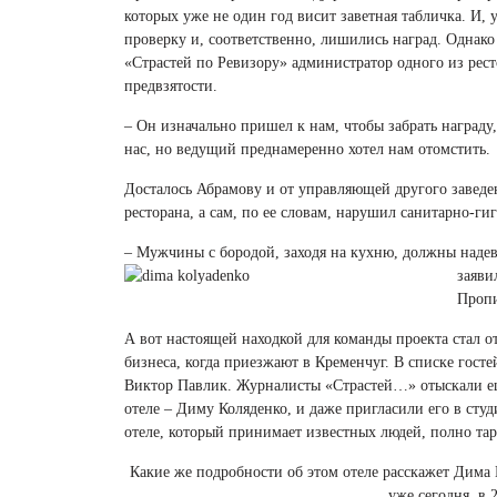
которых уже не один год висит заветная табличка. И,
проверку и, соответственно, лишились наград. Однако
«Страстей по Ревизору» администратор одного из рес
предвзятости.
– Он изначально пришел к нам, чтобы забрать награду,
нас, но ведущий преднамеренно хотел нам отомстить.
Досталось Абрамову и от управляющей другого заведен
ресторана, а сам, по ее словам, нарушил санитарно-г
– Мужчины с бородой, заходя на кухню, должны наде
заяви
Пропи
А вот настоящей находкой для команды проекта стал от
бизнеса, когда приезжают в Кременчуг. В списке гост
Виктор Павлик. Журналисты «Страстей…» отыскали еще 
отеле – Диму Коляденко, и даже пригласили его в студ
отеле, который принимает известных людей, полно тар
Какие же подробности об этом отеле расскажет Дима
уже сегодня, в 