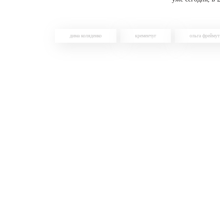
дима коляденко
кременчуг
ольга фреймут