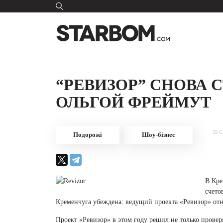
“РЕВИЗОР” СНОВА 
ОЛЬГОЙ ФРЕЙМУТ
29 С
Подорожі
Шоу-бізнес
В Кре
счето
Кременчуга убеждена: ведущий проекта «Ревизор» отн
Проект «Ревизор» в этом году решил не только проверя