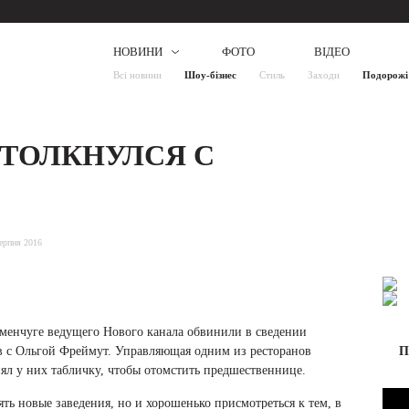
НОВИНИ
ФОТО
ВІДЕО
Всі новини
Шоу-бізнес
Стиль
Заходи
Подорожі
СТОЛКНУЛСЯ С
ерпня 2016
менчуге ведущего Нового канала обвинили в сведении
в с Ольгой Фреймут. Управляющая одним из ресторанов
П
ял у них табличку, чтобы отомстить предшественнице.
ть новые заведения, но и хорошенько присмотреться к тем, в