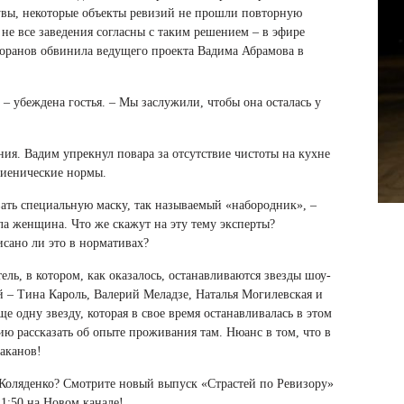
 увы, некоторые объекты ревизий не прошли повторную
 не все заведения согласны с таким решением – в эфире
торанов обвинила ведущего проекта Вадима Абрамова в
 – убеждена гостья. – Мы заслужили, чтобы она осталась у
ия. Вадим упрекнул повара за отсутствие чистоты на кухне
игиенические нормы.
вать специальную маску, так называемый
«набородник», –
ла женщина. Что же скажут на эту тему эксперты?
сано ли это в нормативах?
ель, в котором, как оказалось, останавливаются звезды шоу-
ей – Тина Кароль, Валерий Меладзе, Наталья Могилевская и
одну звезду, которая в свое время останавливалась в этом
ию рассказать об опыте проживания там. Нюанс в том, что в
аканов!
 Коляденко? Смотрите новый выпуск «Страстей по Ревизору»
21:50 на Новом канале!