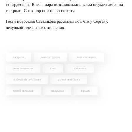
стюардесса из Киева. пара познакомилась, когда шоумен летел на
гастроли. С тех пор они не расстаются.
Гости новоселья Светлакова рассказывают, что у Сергея с
девушкой идеальные отношения.
гастроли
дом светлакова
дочь светлакова
жена светлакова
киев
любовница
любовница светлакова
развод светлакова
сергей светлаков
стюардесса
юрмала