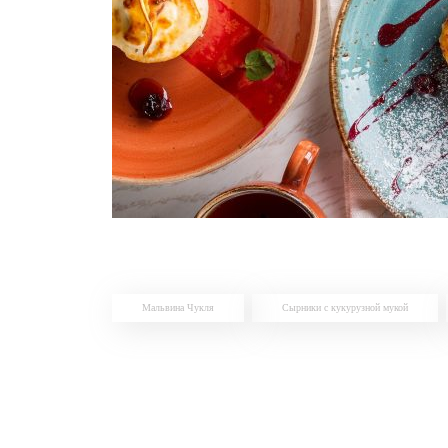
Мальвина Чукля
Сырники с кукурузной мукой