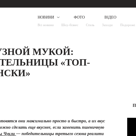
НОВИНИ
ФОТО
ВІДЕО
Всі новини
Шоу-бізнес
Стиль
Заходи
Подорожі
УЗНОЙ МУКОЙ:
ИТЕЛЬНИЦЫ «ТОП-
НСКИ»
П
товятся они максимально просто и быстро, а их вкус
можно сделать еще вкуснее, если заменить
пшеничную
ы Чукли
— победительницы
третьего сезона реалити