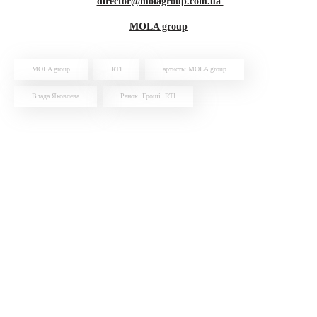
director@molagroup.com.ua
MOLA group
MOLA group
RTI
артисты MOLA group
Влада Яковлева
Ранок. Гроші. RTI