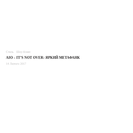
Стиль
Шоу-бізнес
AIO – IT’S NOT OVER: ЯРКИЙ МЕТАФАНК
14 Лютого 2017