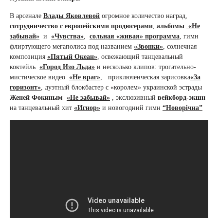
В арсенале
Влады Яковлевой
огромное количество наград,
сотрудничество с европейскими продюсерами
,
альбомы
«Не
забывай»
и
«Чувства»
,
сольная «живая» программа
, гимн
флиртующего мегаполиса под названием
«Звонки»
, солнечная
композиция
«Пятый Океан»
, освежающий танцевальный
коктейль
«Город Изо Льда»
и несколько клипов: трогательно-
мистическое видео
«Не враг»
, приключенческая зарисовка
«За
горизонт»
, дуэтный блокбастер с «королем» украинской эстрады
Женей Фокиным
«Не забывай»
, экслюзивный
вейкборд-экшн
на танцевальный хит
«Игнор»
и новогодний гимн
“Новорічна”