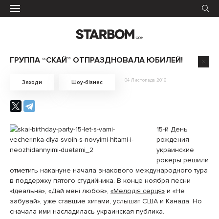
ГРУППА “СКАЙ” ОТПРАЗДНОВАЛА ЮБИЛЕЙ!
04 Листопада 2016
Заходи
Шоу-бізнес
15-й День
рождения
украинские
рокеры решили
отметить накануне начала знакового международного тура
в поддержку пятого студийника. В конце ноября песни
«Ідеальна», «Дай мені любов»,
«Мелодiя серця»
и «Не
забувай», уже ставшие хитами, услышат США и Канада. Но
сначала ими насладилась украинская публика.