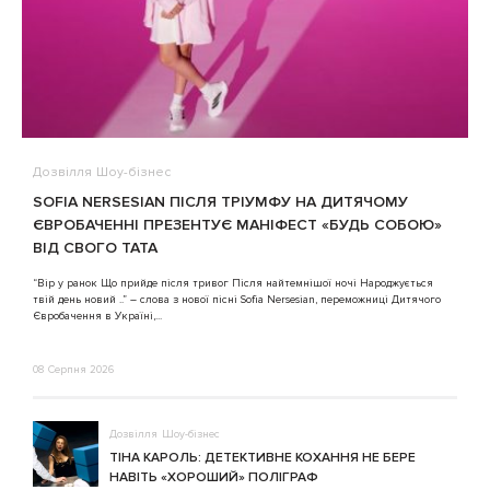
Дозвілля
Шоу-бізнес
В
SOFIA NERSESIAN ПІСЛЯ ТРІУМФУ НА ДИТЯЧОМУ
A
ЄВРОБАЧЕННІ ПРЕЗЕНТУЄ МАНІФЕСТ «БУДЬ СОБОЮ»
ВІД СВОГО ТАТА
3
“Вір у ранок Що прийде після тривог Після найтемнішої ночі Народжується
твій день новий ..” – слова з нової пісні Sofia Nersesian, переможниці Дитячого
Євробачення в Україні,...
08 Серпня 2026
Дозвілля
Шоу-бізнес
ТІНА КАРОЛЬ: ДЕТЕКТИВНЕ КОХАННЯ НЕ БЕРЕ
НАВІТЬ «ХОРОШИЙ» ПОЛІГРАФ