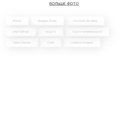
БОЛЬШЕ ФОТО
Alloise
Амадор Лопес
Николай Баграев
олег собчук
паша лі
сашко положинський
Серж Смолин
Скай
снежана егорова