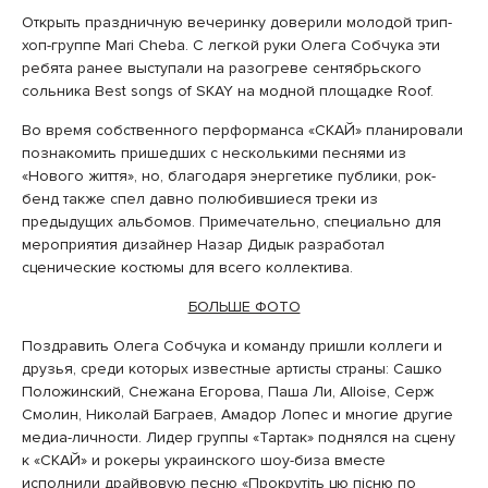
Открыть праздничную вечеринку доверили молодой трип-
хоп-группе Mari Cheba. С легкой руки Олега Собчука эти
ребята ранее выступали на разогреве сентябрьского
сольника Best songs of SKAY на модной площадке Roof.
Во время собственного перформанса «СКАЙ» планировали
познакомить пришедших с несколькими песнями из
«Нового життя», но, благодаря энергетике публики, рок-
бенд также спел давно полюбившиеся треки из
предыдущих альбомов. Примечательно, специально для
мероприятия дизайнер Назар Дидык разработал
сценические костюмы для всего коллектива.
БОЛЬШЕ ФОТО
Поздравить Олега Собчука и команду пришли коллеги и
друзья, среди которых известные артисты страны: Сашко
Положинский, Снежана Егорова, Паша Ли, Alloise, Серж
Смолин, Николай Баграев, Амадор Лопес и многие другие
медиа-личности. Лидер группы «Тартак» поднялся на сцену
к «СКАЙ» и рокеры украинского шоу-биза вместе
исполнили драйвовую песню «Прокрутіть цю пісню по