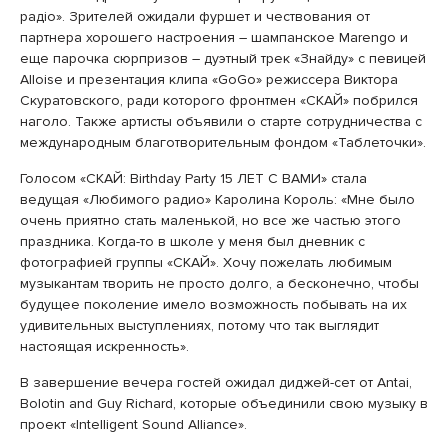
радіо». Зрителей ожидали фуршет и чествования от
партнера хорошего настроения – шампанское Marengo и
еще парочка сюрпризов – дуэтный трек «Знайду» с певицей
Alloise и презентация клипа «GoGo» режиссера Виктора
Скуратовского, ради которого фронтмен «СКАЙ» побрился
наголо. Также артисты объявили о старте сотрудничества с
международным благотворительным фондом «Таблеточки».
Голосом «СКАЙ: Birthday Party 15 ЛЕТ С ВАМИ» стала
ведущая «Любимого радио» Каролина Король: «Мне было
очень приятно стать маленькой, но все же частью этого
праздника. Когда-то в школе у меня был дневник с
фотографией группы «СКАЙ». Хочу пожелать любимым
музыкантам творить не просто долго, а бесконечно, чтобы
будущее поколение имело возможность побывать на их
удивительных выступлениях, потому что так выглядит
настоящая искренность».
В завершение вечера гостей ожидал диджей-сет от Antai,
Bolotin and Guy Richard, которые объединили свою музыку в
проект «Intelligent Sound Alliance».