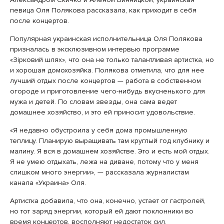
певица Оля Полякова рассказала, как приходит в себя
после концертов.
Популярная украинская исполнительница Оля Полякова
призналась в эксклюзивном интервью программе
«Зірковий шлях», что она не только талантливая артистка, но
и хорошая домохозяйка. Полякова отметила, что для нее
лучший отдых после концертов — работа в собственном
огороде и приготовление чего-нибудь вкусненького для
мужа и детей. По словам звезды, она сама ведет
домашнее хозяйство, и это ей приносит удовольствие.
«Я недавно обустроила у себя дома промышленную
теплицу. Планирую выращивать там круглый год клубнику и
малину. Я вся в домашнем хозяйстве. Это и есть мой отдых.
Я не умею отдыхать, лежа на диване, потому что у меня
слишком много энергии», — рассказала журналистам
канала «Украина» Оля.
Артистка добавила, что она, конечно, устает от гастролей,
но тот заряд энергии, который ей дают поклонники во
время концертов, восполняют недостаток сил.