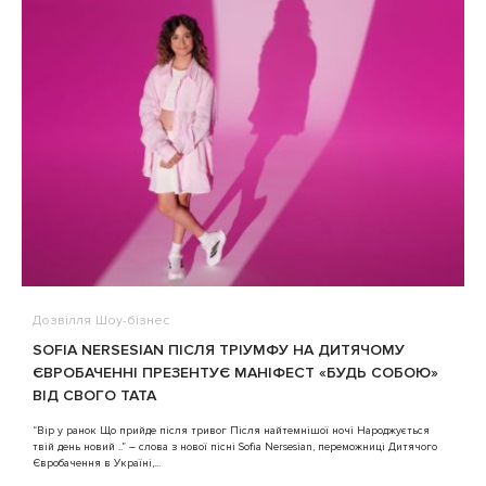
Дозвілля
Шоу-бізнес
В
SOFIA NERSESIAN ПІСЛЯ ТРІУМФУ НА ДИТЯЧОМУ
A
ЄВРОБАЧЕННІ ПРЕЗЕНТУЄ МАНІФЕСТ «БУДЬ СОБОЮ»
ВІД СВОГО ТАТА
3
“Вір у ранок Що прийде після тривог Після найтемнішої ночі Народжується
твій день новий ..” – слова з нової пісні Sofia Nersesian, переможниці Дитячого
Євробачення в Україні,...