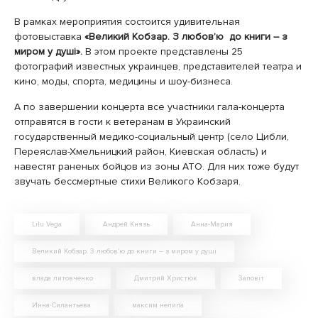
В рамках мероприятия состоится удивительная
фотовыставка
«Великий Кобзар. З любов’ю до книги – з
миром у душі».
В этом проекте представлены 25
фотографий известных украинцев, представителей театра и
кино, моды, спорта, медицины и шоу-бизнеса.
А по завершении концерта все участники гала-концерта
отправятся в гости к ветеранам в Украинский
государственный медико-социальный центр (село Цибли,
Переяслав-Хмельницкий район, Киевская область) и
навестят раненых бойцов из зоны АТО. Для них тоже будут
звучать бессмертные стихи Великого Кобзаря.
Lilu Vega
Андрей Князь
Анна-Мария
Великий Кобзар. З любов’ю до книги – з миром у душі
влада литовченко
Дмитрий Христюк
Заповіт
Инна Силантьева
максим нелипа