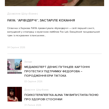
Дозвілля
Шоу-бізнес
В
FAYA: “АРІВІДЕРЧІ”, ЗАСТАРІЛЕ КОХАННЯ
A
Співачка з Харкова FAYA презентувала «Арівідерчі» — свій перший сингл,
випущений у співпраці з музичним лейблом Fox Lab. Емоційний танцювальний
3
трек із яскравими іспанськими...
04 Серпня 2026
Заходи
МЕДІАЕКСПЕРТ ДЕНИС ПУТІНЦЕВ: КАРТОННІ
ПРОТЕСТИ У ПІДТРИМКУ ФЕДОРОВА –
ПОРОДЖЕННЯ ЕРИ ТІКТОКА
03 Серпня 2026
Дозвілля
Шоу-бізнес
ПСИХОТЕРАПЕВТКА ALINA TIM ВИПУСТИЛА ПІСНЮ
ПРО ЗДОРОВІ СТОСУНКИ
31 Липня 2026