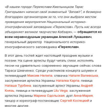
«В нашем городе Переяславе-Хмельницком Тарас
Григорьевич написал свой знаменитый “Заповіт”, я безмерно
благодарен организаторам за то, что они выбрали местом
проведения мероприятия Национальный историко-
этнографический заповедник «Переяслав». Пусть нас всегда
объединяет великое творчество Кобзаря»,
—
обращается ко
всем неравнодушным украинцам Алексей Лукашевич
,
генеральный директор Национального историко-
этнографического заповедника
«Переяслав».
В этот день гостей ждет настоящий праздник музыки и
поэзии. На сцене артисты будут читать стихи, исполнять
песни на удивительно современно звучащие сейчас слова
Тараса Шевченко. Среди участников концерта шоумен и
телеведущий
Максим Нелипа
,
співачка
Наталя Валевська
,
заслуженная артистка Украины
Наталка
Карпа
,
певица
Наташа Турбина
,
заслуженный артист Украины
Андрей
Князь
,
певица и телеведущая
Lilu Vega
,
заслуженная
артистка Украины
Марина Одольская
,
дуэт
Анна-Мария
,
танцор и хореограф-постановщик
Сергей Костецкий
и
многие другие.