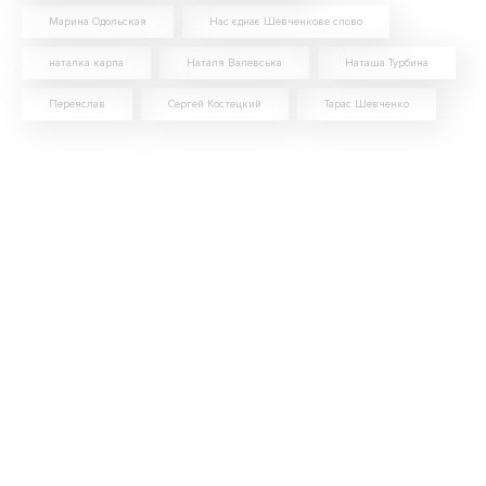
Марина Одольская
Нас єднає Шевченкове слово
наталка карпа
Наталя Валевська
Наташа Турбина
Переяслав
Сергей Костецкий
Тарас Шевченко