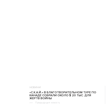
НОВИНИ
«С.К.А.Й.» В БЛАГОТВОРИТЕЛЬНОМ ТУРЕ ПО
КАНАДЕ СОБРАЛИ ОКОЛО $ 20 ТЫС. ДЛЯ
ЖЕРТВ ВОЙНЫ
Предыдущая новость