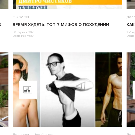
НОВИНИ
Дозв
О
ВРЕМЯ ХУДЕТЬ: ТОП-7 МИФОВ О ПОХУДЕНИИ
КАК
30 Червня 2021
15 Че
Denis Putintsev
Denis 
Дозвілля
Шоу-бізнес
Дозв