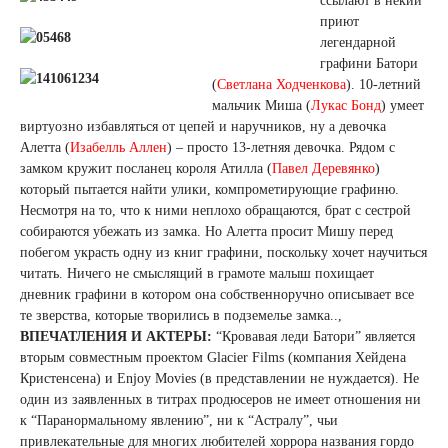
ссылают в некий
приют
легендарной
графини Батори
(
Светлана Ходченкова
). 10-летний
мальчик Миша (
Лукас Бонд
) умеет
виртуозно избавляться от цепей и наручников, ну а девочка
Алетта (
Изабелль Аллен
) – просто 13-летняя девочка. Рядом с
замком кружит посланец короля Атилла (
Павел Деревянко
)
который пытается найти улики, компрометирующие графиню.
Несмотря на то, что к ними неплохо обращаются, брат с сестрой
собираются убежать из замка. Но Алетта просит Мишу перед
побегом украсть одну из книг графини, поскольку хочет научиться
читать. Ничего не смыслящий в грамоте малыш похищает
дневник графини в котором она собственноручно описывает все
те зверства, которые творились в подземелье замка..,
ВПЕЧАТЛЕНИЯ И АКТЕРЫ:
“Кровавая леди Батори” является
вторым совместным проектом Glacier Films (компания Хейдена
Кристенсена) и Enjoy Movies (в представлении не нуждается). Не
один из заявленных в титрах продюсеров не имеет отношения ни
к “Паранормальному явлению”, ни к “Астралу”, чьи
привлекательные для многих любителей хоррора названия гордо