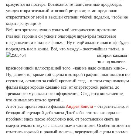
красуются на постере. Возможно, те таинственные продюсеры,
увидев отвратительный итоговой результат, сами предпочли
откреститься от этой в высшей степени убогой поделки, чтобы не
марать репутацию?
Всё, что зрителю нужно узнать об историческом прототипе
главной героини он усвоит благодаря двум-трём текстовым
предложениям в начале фильма. Ну и ещё аналогичная инфа будет
поджидать нас в конце. Всё, что между – жесточайшая
пытка, в
которой каждый
эпизод является
красноречивой иллюстрацией того, «как не надо снимать кино» .
Ну, разве что, кроме той сцены в которой графиня поднимается по
ступеням, оставляя за собой кровавый след – в этом открывающем
фильм кадре хорошо сделано всё: от операторской работы, до
тревожного музыкального оформления. Создается впечатление,
что снимал это кто-то другой…
А вот все производство фильма
Андрея Конста
– отвратительно, и
бездарный сценарий дебютанта Джейкобса это только одна из
проблем: здесь плохо абсолютно всё, от расстановки света до
омерзительного звука с заваленными частотами. Особенно хочется
отметить корявый и рваный монтаж, чередующий сцены в весьма