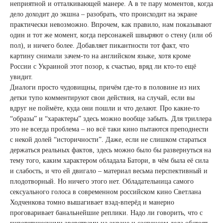
неприятной и отталкивающей манере. А в те пару моментов, когда
дело доходит до экшна – разобрать, что происходит на экране
практически невозможно. Впрочем, как правило, нам показывают
один и тот же момент, когда персонажей швыряют о стену (или об
пол), и ничего более. Добавляет пикантности тот факт, что
картину снимали зачем-то на английском языке, хотя кроме
России с Украиной этот позор, к счастью, вряд ли кто-то ещё
увидит.
Диалоги просто чудовищны, причём где-то в половине из них
детки тупо комментируют свои действия, на случай, если вы
вдруг не поймёте, куда они пошли и что делают. Про какие-то
“образы” и “характеры” здесь можно вообще забыть. Для триллера
это не всегда проблема – но всё таки кино пытаются преподнести
с некой долей “историчности”. Даже, если не слишком стараться
держаться реальных фактов, здесь можно было бы развернуться на
тему того, каким характером обладала Батори, в чём была её сила
и слабость, и что ей двигало – материал весьма перспективный и
плодотворный. Но ничего этого нет. Обладательница самого
сексуального голоса в современном российском кино Светлана
Ходченкова томно вышагивает взад-вперёд и манерно
проговаривает банальнейшие реплики. Надо ли говорить, что с