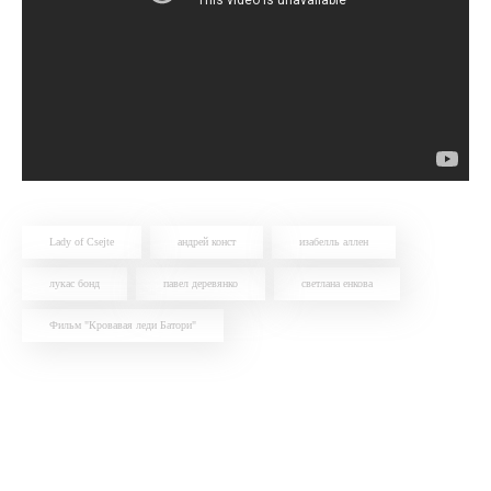
Lady of Csejte
андрей конст
изабелль аллен
лукас бонд
павел деревянко
светлана енкова
Фильм "Кровавая леди Батори"