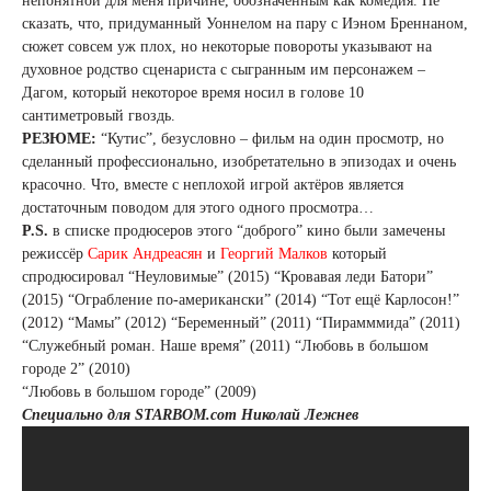
непонятной для меня причине, обозначенным как комедия. Не
сказать, что, придуманный Уоннелом на пару с Иэном Бреннаном,
сюжет совсем уж плох, но некоторые повороты указывают на
духовное родство сценариста с сыгранным им персонажем –
Дагом, который некоторое время носил в голове 10
сантиметровый гвоздь.
РЕЗЮМЕ:
“Кутис”, безусловно – фильм на один просмотр, но
сделанный профессионально, изобретательно в эпизодах и очень
красочно. Что, вместе с неплохой игрой актёров является
достаточным поводом для этого одного просмотра…
P.S.
в списке продюсеров этого “доброго” кино были замечены
режиссёр
Сарик Андреасян
и
Георгий Малков
который
спродюсировал “Неуловимые” (2015) “Кровавая леди Батори”
(2015) “Ограбление по-американски” (2014) “Тот ещё Карлосон!”
(2012) “Мамы” (2012) “Беременный” (2011) “Пирамммида” (2011)
“Служебный роман. Наше время” (2011) “Любовь в большом
городе 2” (2010)
“Любовь в большом городе” (2009)
Специально для STARBOM.com Николай Лежнев