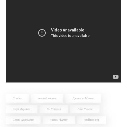
Cooties
георгий малков
Джонатан Милотт
Кэри Мернион
Ли Уоннелл
Рэйн Уилсон
Сарик Андреасян
Фильм "Кутис"
элайджа вуд