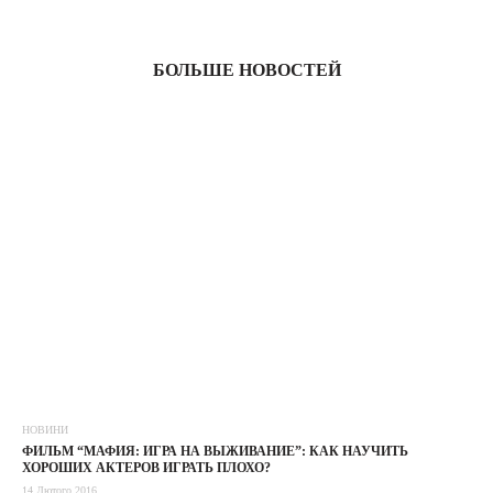
03
БОЛЬШЕ НОВОСТЕЙ
НОВИНИ
ФИЛЬМ “МАФИЯ: ИГРА НА ВЫЖИВАНИЕ”: КАК НАУЧИТЬ
ХОРОШИХ АКТЕРОВ ИГРАТЬ ПЛОХО?
14 Лютого 2016