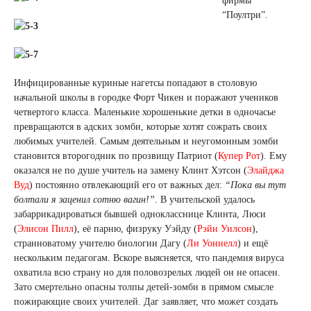
фирмы
“Поултри”.
Инфицированные куриные нагетсы попадают в столовую
начальной школы в городке Форт Чикен и поражают учеников
четвертого класса. Маленькие хорошенькие детки в одночасье
превращаются в адских зомби, которые хотят сожрать своих
любимых учителей. Самым деятельным и неугомонным зомби
становится второгодник по прозвищу Патриот (
Купер Рот
). Ему
оказался не по душе учитель на замену Клинт Хэтсон (
Элайджа
Вуд
) постоянно отвлекающий его от важных дел:
“Пока вы тут
болтали я заценил сотню вагин!”.
В учительской удалось
забаррикадироваться бывшей однокласснице Клинта, Люси
(
Элисон Пилл
), её парню, физруку Уэйду (
Рэйн Уилсон
),
странноватому учителю биологии Дагу (
Ли Уоннелл
) и ещё
нескольким педагогам. Вскоре выясняется, что пандемия вируса
охватила всю страну но для половозрелых людей он не опасен.
Зато смертельно опасны толпы детей-зомби в прямом смысле
пожирающие своих учителей. Даг заявляет, что может создать