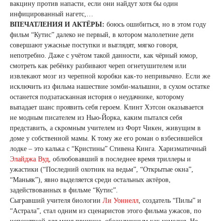
вакцину против напасти, если они найдут хотя бы один
инфицированный нагетс,…
ВПЕЧАТЛЕНИЯ И АКТЁРЫ:
боюсь ошибиться, но в этом году
фильм “Кутис” далеко не первый, в котором малолетние дети
совершают ужасные поступки и выглядят, мягко говоря,
непотребно. Даже с учётом такой данности, как чёрный юмор,
смотреть как ребёнку разбивают череп огнетушителем или
извлекают мозг из черепной коробки как-то непривычно. Если же
исключить из фильма нашествие зомби-малышни, в сухом остатке
останется подзатасканная история о неудачнике, которому
выпадает шанс проявить себя героем. Клинт Хэтсон оказывается
не модным писателем из Нью-Йорка, каким пытался себя
представить, а скромным учителем из Форт Чикен, живущим в
доме у собственной мамы. К тому же его роман о взбесившейся
лодке – это калька с “Кристины” Стивена Кинга. Харизматичный
Элайджа Вуд
, облюбовавший в последнее время триллеры и
ужастики (“Последний охотник на ведьм”, “Открытые окна”,
“Маньяк”), явно выделяется среди остальных актёров,
задействованных в фильме “Кутис”.
Сыгравший учителя биологии
Ли Уоннелл
, создатель “Пилы” и
“Астрала”, стал одним из сценаристов этого фильма ужасов, по