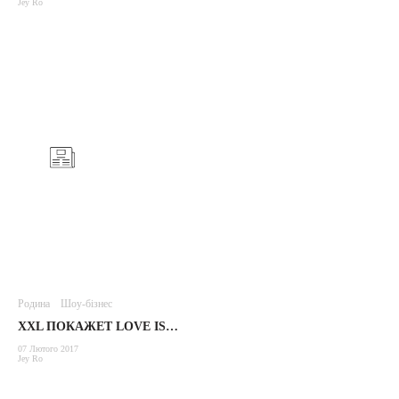
Jey Ro
Родина
Шоу-бізнес
XXL ПОКАЖЕТ LOVE IS…
07 Лютого 2017
Jey Ro