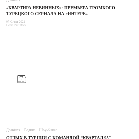
Дозвілля
«КВАРТИРА НЕВИННЫХ»: ПРЕМЬЕРА ГРОМКОГО
ТУРЕЦКОГО СЕРИАЛА НА «ИНТЕРЕ»
07 Січня 2021
Denis Putintsev
Дозвілля
Родина
Шоу-бізнес
ОТДЫХ В ТУРЦИИ С КОМАНДОЙ “КВАРТАЛ 95”