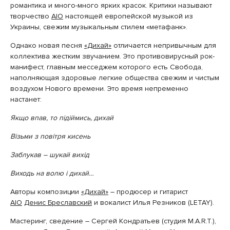
романтика и много-много ярких красок.
Критики называют
творчество
AIO
настоящей европейской музыкой из
Украины, свежим музыкальным стилем «метафанк».
Однако новая песня
«Дихай»
отличается непривычным для
коллектива жестким звучанием. Это противовирусный рок-
манифест, главным месседжем которого есть Свобода,
наполняющая здоровые легкие общества свежим и чистым
воздухом Нового времени. Это время непременно
настанет:
Якщо впав, то підіймись, дихай
Візьми з повітря кисень
Заблукав – шукай вихід
Виходь на волю і дихай…
Авторы композиции
«Дихай»
– продюсер и гитарист
AIO
Денис Бреславский
и вокалист Илья Резников (LETAY
).
Мастеринг, сведение –
Сергей Кондратьев
(студия
M.A.R.T.),