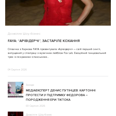
Дозвілля
Шоу-бізнес
В
FAYA: “АРІВІДЕРЧІ”, ЗАСТАРІЛЕ КОХАННЯ
A
Співачка з Харкова FAYA презентувала «Арівідерчі» — свій перший сингл,
випущений у співпраці з музичним лейблом Fox Lab. Емоційний танцювальний
3
трек із яскравими іспанськими...
04 Серпня 2026
Заходи
МЕДІАЕКСПЕРТ ДЕНИС ПУТІНЦЕВ: КАРТОННІ
ПРОТЕСТИ У ПІДТРИМКУ ФЕДОРОВА –
ПОРОДЖЕННЯ ЕРИ ТІКТОКА
03 Серпня 2026
Дозвілля
Шоу-бізнес