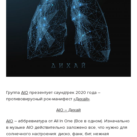
Группа
AIO
презентует саундтрек 2020 года –
противовирусный рок-манифест
«Дихай»
.
AIO – Дихай
AIO
–
аббревиатура от All In One (Все в одном).
Изначально
в музыке AIO действительно заложено все, что нужно для
солнечного настроения: диско, фанк, бит, нежная