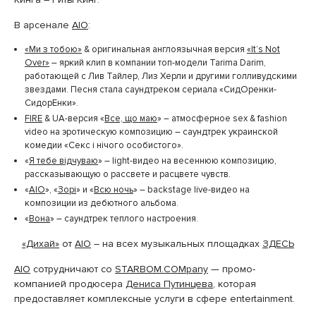
В арсенале
AIO
:
«Ми з тобою»
& оригинальная англоязычная версия
«It’s Not
Over»
– яркий клип в компании топ-модели Tarima Darim,
работающей с Лив Тайлер, Лиз Херли и другими голливудскими
звездами. Песня стала саундтреком сериала
«СидОренки-
СидорЕнки».
FIRE
& UA-версия «
Все, що маю
»
–
атмосферное sex & fashion
video на эротическую композицию – саундтрек украинской
комедии «Секс і нічого особистого».
«
Я тебе відчуваю
»
–
light-видео на весеннюю композицию,
рассказывающую о рассвете и расцвете чувств.
«
AIO
»
,
«
Зорі
»
и «
Всю ночь
»
– backstage live-видео на
композиции из дебютного альбома.
«
Вона
» – саундтрек теплого настроения.
«Дихай»
от
AIO
– на всех музыкальных площадках
ЗДЕСЬ
AIO
сотрудничают со
STARBOM.COMpany
— промо-
компанией продюсера
Дениса Путинцева
, которая
предоставляет комплексные услуги в сфере entertainment.