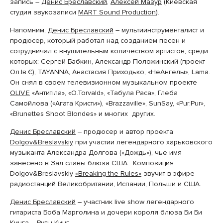
запись
–
Денис Бреславский
,
Алексей Мазур
(Киевская
студия звукозаписи
MART Sound Production
).
Напомним,
Денис Бреславский
– мультиинструменталист и
продюсер, который работал над созданием песен и
сотрудничал с внушительным количеством артистов, среди
которых:
Сергей Бабкин, Александр Положинский (проект
Ол.Ів.Є), TAYANNA, Анастасия Приходько, «НеАнгелы», Lama.
Он снял в своем телевизионном музыкальном проекте
OLIV.E
«Антитіла»,
«O.Torvald», «Табула Раса», Глеба
Самойлова («Агата Кристи»), «Brazzaville», SunSay, «Pur:Pur»,
«Brunettes Shoot Blondes» и многих других.
Денис Бреславский
– продюсер и автор проекта
Dolgov&Breslavskiy
при участии легендарного харьковского
музыканта Александра Долгова («Дождь»), чье имя
занесено в Зал славы блюза США. Композиция
Dolgov&Breslavskiy
«Breaking the Rules»
звучит в эфире
радиостанций Великобритании, Испании, Польши и США.
Денис Бреславский
– участник live show легендарного
гитариста Боба Марголина и дочери короля блюза Би Би
Кинга – Риты Кинг.