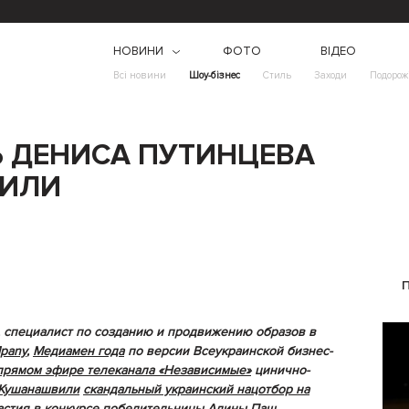
НОВИНИ
ФОТО
ВІДЕО
Всі новини
Шоу-бізнес
Стиль
Заходи
Подорож
Ь ДЕНИСА ПУТИНЦЕВА
ВИЛИ
, специалист по созданию и продвижению образов в
pany
,
Медиамен года
по версии Всеукраинской бизнес-
прямом эфире телеканала «Независимые»
цинично-
 Кушанашвили
скандальный украинский нацотбор на
астия в конкурсе победительницы
Алины Паш
.