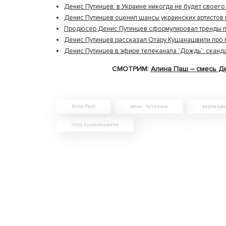
Денис Путинцев: в Украине никогда не будет своег
Денис Путинцев оценил шансы украинских артистов 
Продюсер Денис Путинцев сформулировал тренды 
Денис Путинцев рассказал Отару Кушанашвили про 
Денис Путинцев в эфире телеканала “Дождь”: сканд
СМОТРИМ:
Алина Паш – смесь Д
Alina Pash
денис путинцев
евровиде
отар кушанашвили