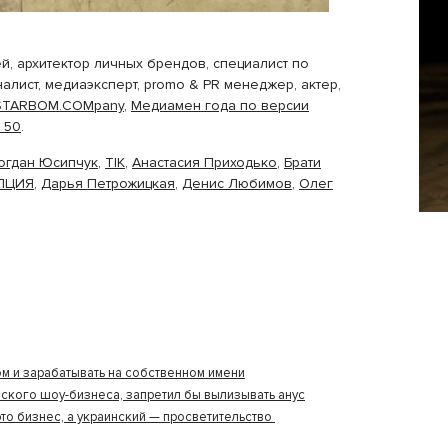
, архитектор личных брендов, специалист по
лист, медиаэксперт, promo & PR менеджер, актер,
STARBOM.COMpany
,
Медиамен года по версии
 50
.
огдан Юсипчук
,
ТІК
,
Анастасия Приходько
,
Брати
ПЦИЯ
,
Дарья Петрожицкая
,
Денис Любимов
,
Олег
м и зарабатывать на собственном имени
нского шоу-бизнеса, запретил бы вылизывать анус
то бизнес, а украинский — просветительство