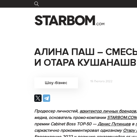
АЛИНА ПАШ – СМЕС
И ОТАРА КУШАНАШ
19 Лютого 2022
Шоу-бізнес
Продюсер личностей,
архитектор личных брендов
медиа, основатель промо-компании
STARBOM.COM
премии Cabinet Boss TOP-50 —
Денис Путинцев
в
саркастично прокомментировал одиозному
Отару
Евровидение 2022
и позицию отказавшейся от уч