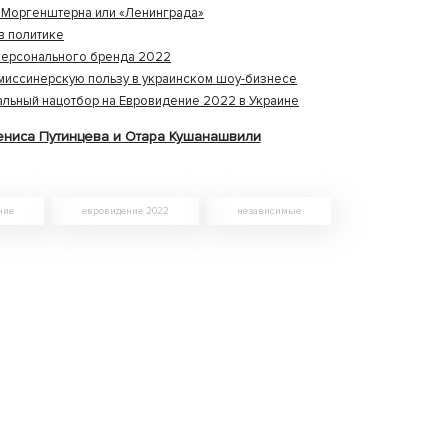
о Моргенштерна или «Ленинграда»
в политике
персонального бренда 2022
миссинерскую пользу в украинском шоу-бизнесе
альный нацотбор на Евровидение 2022 в Украине
ениса Путинцева и Отара Кушанашвили
ние
евровидение 2022
независимые