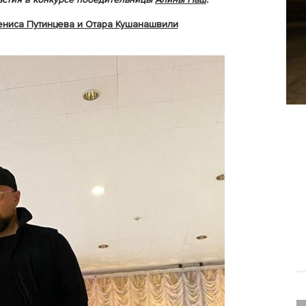
ениса Путинцева и Отара Кушанашвили