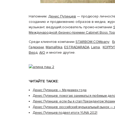
Напомним:
Денис Путинцев
— продюсер личностей
созданию и продвижению образов в медиа, журна
музыкант, ведущий,основатель промо-компании
Международной бизнес-премии Cabinet Boss Top
Среди клиентов компании
STARBOM.COMpany
:
Б
Гадюкіни
,
MamaRika
,
ESTRADARADA
,
Lama
,
КОРРУ
Верд
,
AIO
и многие другие.
ЧИТАЙТЕ ТАКЖЕ:
Денис Путинцев — Медиамен года
Денис Путинцев: помогаю заниматься любимым дело
Денис Путинцев: если бы я стал Президентом Украи
Денис Путинцев: российский музыкальный рынок — э
Денис Путинцев подвел итоги YUNA 2021