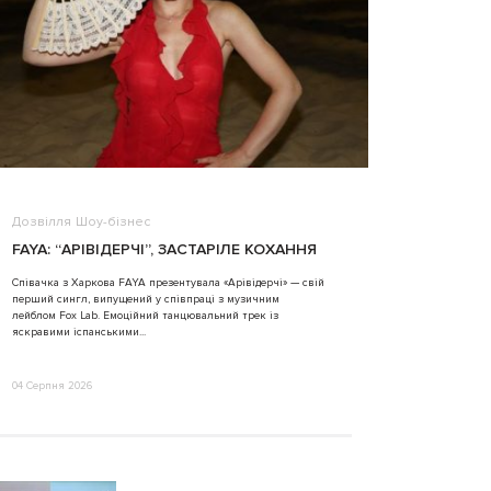
Дозвілля
Шоу-бізнес
ВІДЕО
FAYA: “АРІВІДЕРЧІ”, ЗАСТАРІЛЕ КОХАННЯ
ALINA TIM
Співачка з Харкова FAYA презентувала «Арівідерчі» — свій
перший сингл, випущений у співпраці з музичним
31 Липня 2026
лейблом Fox Lab. Емоційний танцювальний трек із
яскравими іспанськими...
04 Серпня 2026