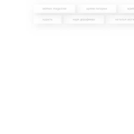
woman magazine
артем гагарин
врем
курить
надя дорофеева
наталья мог