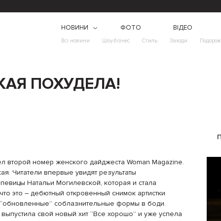
НОВИНИ
ФОТО
ВІДЕО
Всі новини
Шоу-бізнес
Стиль
Заходи
Подорож
КАЯ ПОХУДЕЛА!
л второй номер женского дайджеста Woman Magazine.
ая. Читатели впервые увидят результаты
певицы Натальи Могилевской, которая и стала
что это – дебютный откровенный снимок артистки
 “обновленные” соблазнительные формы в боди.
выпустила свой новый хит “Все хорошо” и уже успела