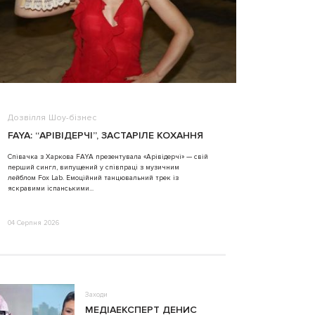
Дозвілля
Шоу-бізнес
ВІДЕО
FAYA: “АРІВІДЕРЧІ”, ЗАСТАРІЛЕ КОХАННЯ
ALINA TIM
Співачка з Харкова FAYA презентувала «Арівідерчі» — свій
перший сингл, випущений у співпраці з музичним
31 Липня 2026
лейблом Fox Lab. Емоційний танцювальний трек із
яскравими іспанськими...
04 Серпня 2026
Заходи
МЕДІАЕКСПЕРТ ДЕНИС