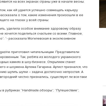
явится на всех экранах страны уже в начале весны.
том, как ей удается успешно совмещать карьеру
 рассказала о том, какие изменения произошли в ее
щего на глазах у всей страны:
рить, уделила особое внимание здоровому образу
е хочется поделиться счастьем со всеми. Главное,
о”. “- рассказала Могилевская в эксклюзивном
azine приготовил читательницам. Представители
кровенным. Так, ребята из молодого украинского
дных камнях в шоу-бизнесе. Открытием станет
о и шоумена Артема Гагарина. Артист признался, что
ию шутить шутки – задача достаточно непростая. А
городний честно признались, существует ли все-таки
 в рубриках “Handmade.обзоры”, “Путешествие”,