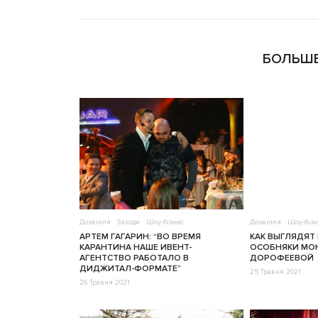
БОЛЬШЕ
Дозвілля
Заходи
Шоу-бізнес
Дозвілля
Шоу-бізн
АРТЕМ ГАГАРИН: “ВО ВРЕМЯ
КАК ВЫГЛЯДЯТ
КАРАНТИНА НАШЕ ИВЕНТ-
ОСОБНЯКИ МОН
АГЕНТСТВО РАБОТАЛО В
ДОРОФЕЕВОЙ
ДИДЖИТАЛ-ФОРМАТЕ”
25 Травня 2021
26 Травня 2021