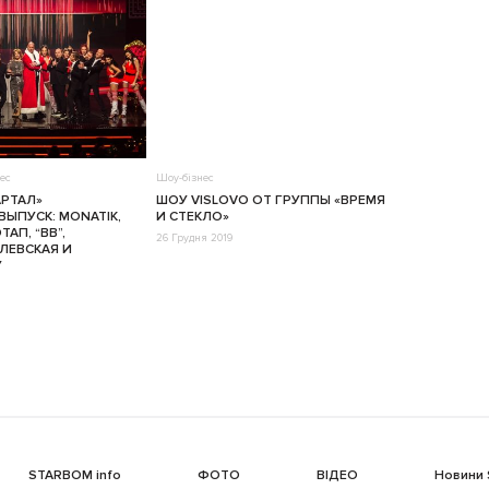
ес
Шоу-бізнес
АРТАЛ»
ШОУ VISLOVO ОТ ГРУППЫ «ВРЕМЯ
ЫПУСК: MONATIK,
И СТЕКЛО»
АП, “ВВ”,
26 Грудня 2019
ЛЕВСКАЯ И
У
STARBOM info
ФОТО
ВІДЕО
Новини