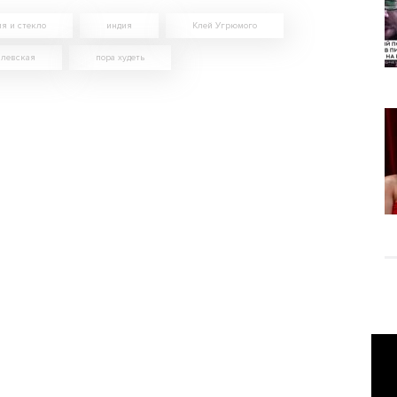
я и стекло
индия
Клей Угрюмого
илевская
пора худеть