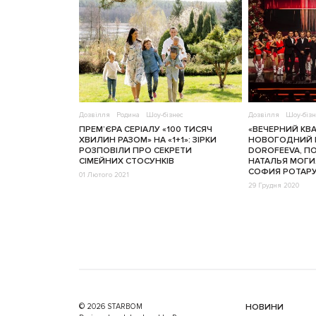
Дозвілля
Родина
Шоу-бізнес
Дозвілля
Шоу-бізн
ПРЕМ’ЄРА СЕРІАЛУ «100 ТИСЯЧ
«ВЕЧЕРНИЙ КВ
ХВИЛИН РАЗОМ» НА «1+1»: ЗІРКИ
НОВОГОДНИЙ В
РОЗПОВІЛИ ПРО СЕКРЕТИ
DOROFEEVA, ПОТ
СІМЕЙНИХ СТОСУНКІВ
НАТАЛЬЯ МОГИ
СОФИЯ РОТАР
01 Лютого 2021
29 Грудня 2020
© 2026 STARBOM
НОВИНИ