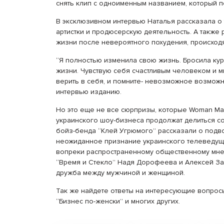
снять клип с одноименным названием, который по
В эксклюзивном интервью Наталья рассказала о 
артистки и продюсерскую деятельность. А также
жизни после невероятного похудения, происходя
“Я полностью изменила свою жизнь. Бросила ку
жизни. Чувствую себя счастливым человеком и мн
верить в себя, и помните- невозможное возможн
интервью изданию.
Но это еще не все сюрпризы, которые Woman Mag
украинского шоу-бизнеса продолжат делиться со
бойз-бенда “Клей Угрюмого” рассказали о подво
неожиданное признание украинского телеведущег
вопреки распространенному общественному мнен
“Время и Стекло” Надя Дорофеева и Алексей Зав
дружба между мужчиной и женщиной.
Так же найдете ответы на интересующие вопросы
“Бизнес по-женски” и многих других.