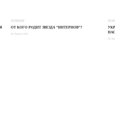
НОВИНИ
НОВ
Я
ОТ КОГО РОДИТ ЗВЕЗДА “ИНТЕРНОВ”?
УК
НА
28 Лютого 2012
28 Лю