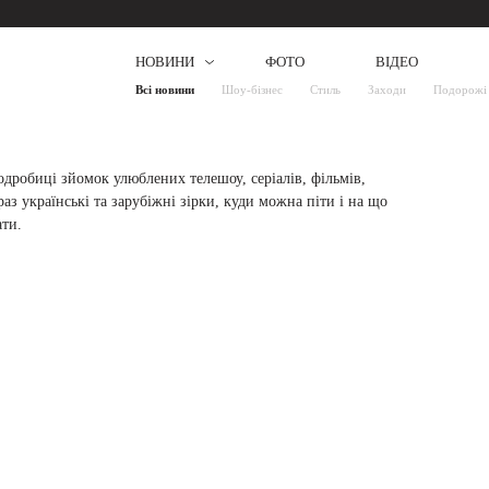
НОВИНИ
ФОТО
ВІДЕО
Всі новини
Шоу-бізнес
Стиль
Заходи
Подорожі
робиці зйомок улюблених телешоу, серіалів, фільмів,
з українські та зарубіжні зірки, куди можна піти і на що
ати.