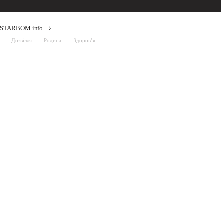
STARBOM info
Дозвілля
Родина
Здоров’я