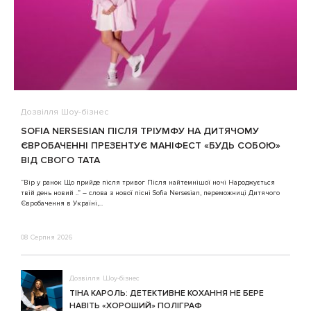
Дозвілля
Шоу-бізнес
В
SOFIA NERSESIAN ПІСЛЯ ТРІУМФУ НА ДИТЯЧОМУ
A
ЄВРОБАЧЕННІ ПРЕЗЕНТУЄ МАНІФЕСТ «БУДЬ СОБОЮ»
ВІД СВОГО ТАТА
3
“Вір у ранок Що прийде після тривог Після найтемнішої ночі Народжується
твій день новий ..” – слова з нової пісні Sofia Nersesian, переможниці Дитячого
Євробачення в Україні,...
08 Серпня 2026
Дозвілля
Шоу-бізнес
ТІНА КАРОЛЬ: ДЕТЕКТИВНЕ КОХАННЯ НЕ БЕРЕ
НАВІТЬ «ХОРОШИЙ» ПОЛІГРАФ