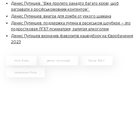
Денис Путінцев: “Вже пролито занадто багато крові, щоб
загравати з російськомовним контентом”
Денис Путинцев: виагра для zомби от узкого шамана
Денис Путинцев: поддержка путина в расиськом шоубизе – это
подростковая ЛГБТ-психиатрия, залитая алкоголем
Денис Путінцев визначив фаворитів нацвідбору на Євробачення
2023
Ілля Кива
денис путинцев
Каньє Вест
телеканал Київ