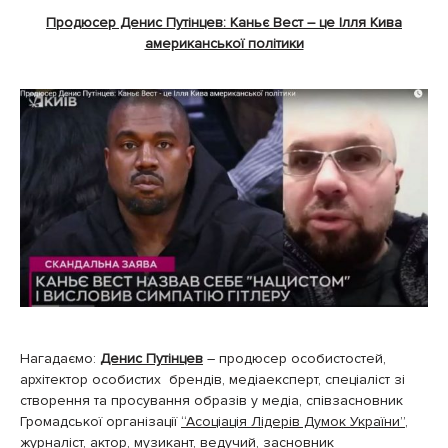
Продюсер Денис Путінцев: Каньє Вест – це Ілля Кива
американської політики
Нагадаємо:
Денис Путінцев
– продюсер особистостей,
архітектор особистих брендів, медіаексперт, спеціаліст зі
створення та просування образів у медіа, співзасновник
Громадської організації
“Асоціація Лідерів Думок України”
,
журналіст, актор, музикант, ведучий, засновник