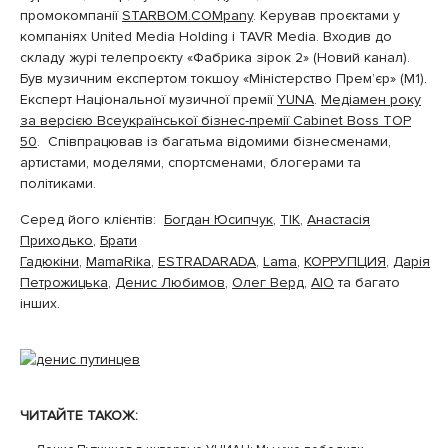
промокомпанії
STARBOM.COMpany
. Керував проєктами у
компаніях United Media Holding і TAVR Media. Входив до
складу журі телепроєкту «Фабрика зірок 2» (Новий канал).
Був музичним експертом токшоу «Міністерство Прем’єр» (М1).
Експерт Національної музичної премії
YUNA
.
Медіамен року
за версією Всеукраїнської бізнес-премії Cabinet Boss TOP
50
. Співпрацював із багатьма відомими бізнесменами,
артистами, моделями, спортсменами, блогерами та
політиками.
Серед його клієнтів:
Богдан Юсипчук
,
ТІК
,
Анастасія
Приходько
,
Брати
Гадюкіни
,
MamaRika
,
ESTRADARADA
,
Lama
,
КОРРУПЦИЯ
,
Дарія
Петрожицька
,
Денис Любимов
,
Олег Верд
,
AIO
та багато
інших.
ЧИТАЙТЕ ТАКОЖ: