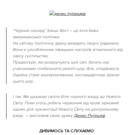
“Чорний скінхед” Каньє Вест – це Ілля Кива
американської політики.
На світову політичну арену виходять творчі радикали.
Вони є уособленням лівацьких настроїв втомленого від
хаосу суспільства.
Продюсери, які розкручують цей світ, бачать нас
учасниками глобального реаліті-шоу. Але, сподіваюся,
Україна стане альтернативною, нестандартною зіркою
цього шоу.
І так. Ми шукаємо світла біля чорного входу до Нового
Світу. Поки хтось робить червоним від крові зірковий
хідник для
презентації Нового Світу на центральному
вході, — висловив свою думку
Денис Путінцев
.
ДИВИМОСЬ ТА СЛУХАЄМО: