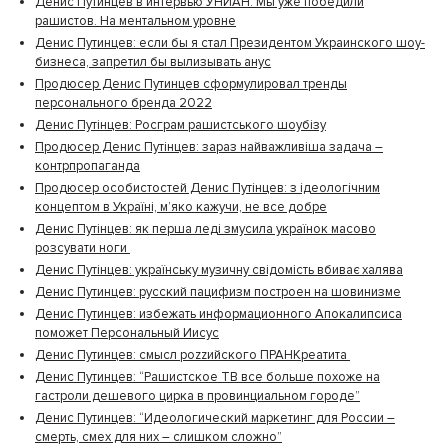
Денис Путинцев в интервью УНИАН: Мы уже победили
рашистов. На ментальном уровне
Денис Путинцев: если бы я стал Президентом Украинского шоу-
бизнеса, запретил бы вылизывать анус
Продюсер Денис Путинцев сформулировал тренды
персонального бренда 2022
Денис Путінцев: Росграм рашистського шоубізу
Продюсер Денис Путінцев: зараз найважливіша задача –
контрпропаганда
Продюсер особистостей Денис Путінцев: з ідеологічним
концептом в Україні, м’яко кажучи, не все добре
Денис Путінцев: як перша леді змусила українок масово
розсувати ноги
Денис Путінцев: українську музичну свідомість вбиває халява
Денис Путинцев: русский пацифизм построен на шовинизме
Денис Путинцев: избежать информационного Апокалипсиса
поможет Персональный Иисус
Денис Путинцев: смысл роzzийского ПРАНКреатита
Денис Путинцев: “Рашистское ТВ все больше похоже на
гастроли дешевого цирка в провинциальном городе”
Денис Путинцев: “Идеологический маркетинг для России –
смерть, смех для них – слишком сложно”