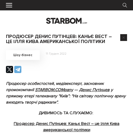
ПРОДЮСЕР ДЕНИС ПУТІНЦЕВ: КАНЬЄ ВЕСТ –
ЦЕ ІЛЛЯ КИВА АМЕРИКАНСЬКОЇ ПОЛІТИКИ
11 Грудня 2022
Шоу-бізнес
Продюсер особистостей, медіаексперт, засновник
промокомпанії
STARBOM.COMpany
—
Денис Путінцев
у
прямому етері телеканалу “Київ”: “На світову політичну арену
виходять творчі радикали”.
ДИВИМОСЬ ТА СЛУХАЄМО:
Продюсер Денис Путінцев: Каньє Вест – це Ілля Кива
американської політики